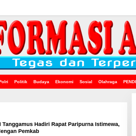
Polri
Politik
Budaya
Ekonomi
Sosial
Olahraga
PEND
I Tanggamus Hadiri Rapat Paripurna Istimewa,
 dengan Pemkab