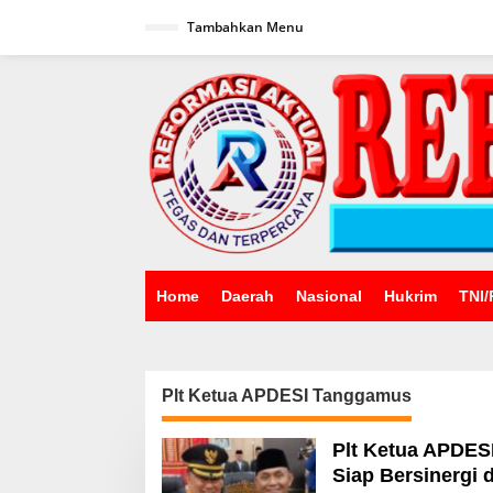
Lewati
ke
Tambahkan Menu
konten
Home
Daerah
Nasional
Hukrim
TNI/
Plt Ketua APDESI Tanggamus
Plt Ketua APDES
Siap Bersinergi