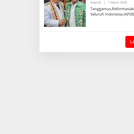
Oleh
Daerah
|
7 Maret 2025
Admi
Tanggamus,Reformasiaktu
Seluruh Indonesia (APD
L