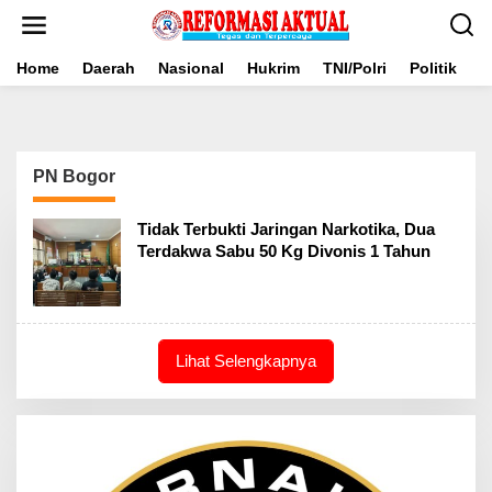
Lewati
ke
konten
Home
Daerah
Nasional
Hukrim
TNI/Polri
Politik
B
PN Bogor
Tidak Terbukti Jaringan Narkotika, Dua
Terdakwa Sabu 50 Kg Divonis 1 Tahun
Lihat Selengkapnya