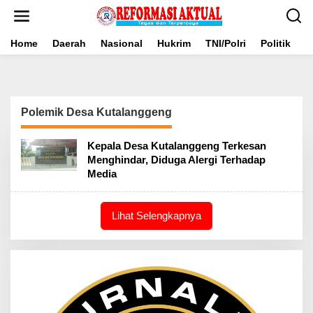
Lewati
ke
konten
Home
Daerah
Nasional
Hukrim
TNI/Polri
Politik
B
Polemik Desa Kutalanggeng
Kepala Desa Kutalanggeng Terkesan
Menghindar, Diduga Alergi Terhadap
Media
Lihat Selengkapnya