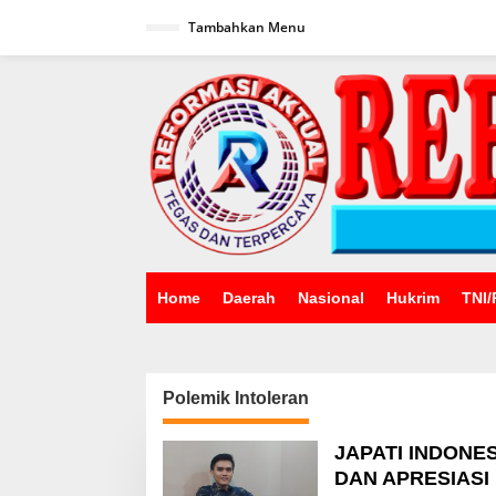
Lewati
ke
Tambahkan Menu
konten
Home
Daerah
Nasional
Hukrim
TNI/
Polemik Intoleran
JAPATI INDONE
DAN APRESIASI