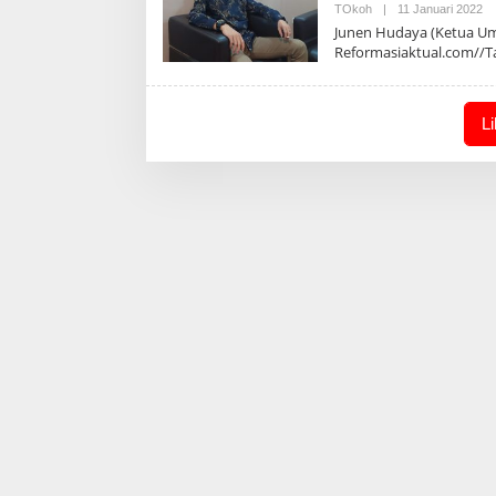
Ol
TOkoh
|
11 Januari 2022
Ad
Junen Hudaya (Ketua Um
Reformasiaktual.com//T
L