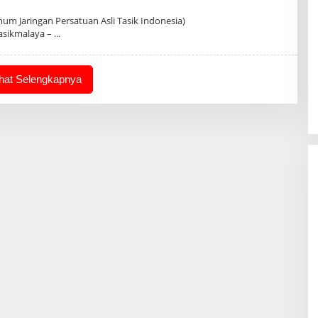
eh
min
um Jaringan Persatuan Asli Tasik Indonesia)
asikmalaya –
ihat Selengkapnya