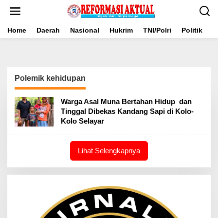
Lewati
ke
konten
Home
Daerah
Nasional
Hukrim
TNI/Polri
Politik
B
Polemik kehidupan
Warga Asal Muna Bertahan Hidup dan
Tinggal Dibekas Kandang Sapi di Kolo-
Kolo Selayar
Lihat Selengkapnya