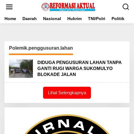
Lewati
ke
konten
Home
Daerah
Nasional
Hukrim
TNI/Polri
Politik
B
Polemik.penggusuran.lahan
DIDUGA PENGUSURAN LAHAN TANPA
GANTI RUGI WARGA SUKOMULYO
BLOKADE JALAN
Lihat Selengkapnya