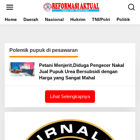
Lewati
ke
konten
Home
Daerah
Nasional
Hukrim
TNI/Polri
Politik
B
Polemik pupuk di pesawaran
Petani Menjerit,Diduga Pengecer Nakal
Jual Pupuk Urea Bersubsidi dengan
Harga yang Sangat Mahal
Lihat Selengkapnya