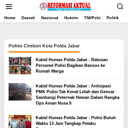
Lewati
ke
konten
Home
Daerah
Nasional
Hukrim
TNI/Polri
Politik
B
Polres Cirebon Kota Polda Jabar
Kabid Humas Polda Jabar : Ratusan
Personel Polisi Bagikan Bansos ke
Rumah Warga
Kabid Humas Polda Jabar : Antisipasi
PMK Polisi Tak Kenal Lelah dan Gencar
Sambangi Peternak Hewan Dalam Rangka
Ops Aman Nusa II
Kabid Humas Polda Jabar : Polisi Butuh
Waktu 13 Jam Tangkap Pelaku