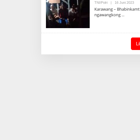
Ole
TNI/Polri
|
16 Juni 2023
Adm
Karawang – Bhabinkamti
ngawangkong
L