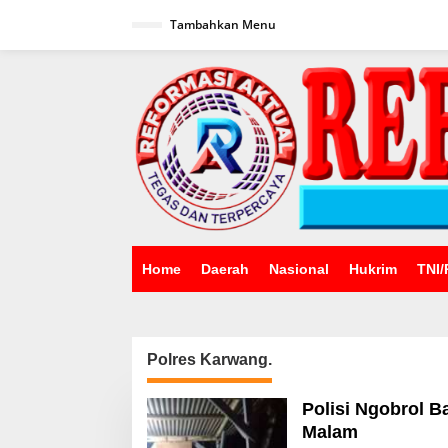
Lewati
ke
Tambahkan Menu
konten
Home
Daerah
Nasional
Hukrim
TNI/
Polres Karwang.
Polisi Ngobrol B
Malam