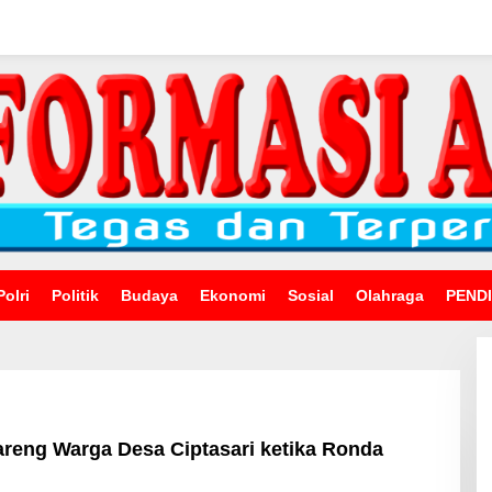
Polri
Politik
Budaya
Ekonomi
Sosial
Olahraga
PEND
areng Warga Desa Ciptasari ketika Ronda