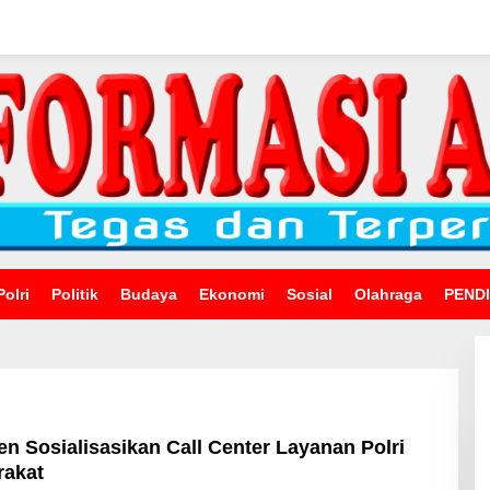
Polri
Politik
Budaya
Ekonomi
Sosial
Olahraga
PEND
 Sosialisasikan Call Center Layanan Polri
rakat