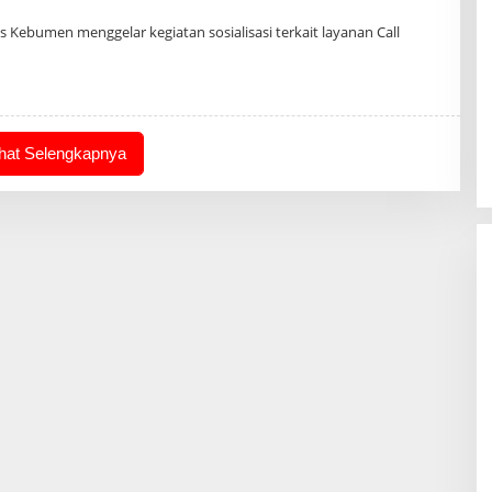
eh
min
 Kebumen menggelar kegiatan sosialisasi terkait layanan Call
ihat Selengkapnya