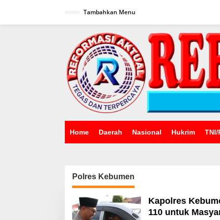
Lewati
ke
Tambahkan Menu
konten
Home
Daerah
Nasional
Hukrim
TNI/
Polres Kebumen
Kapolres Kebumen
110 untuk Masya