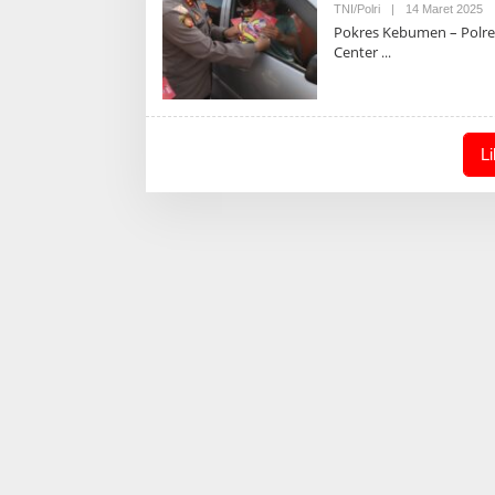
Ol
TNI/Polri
|
14 Maret 2025
Ad
Pokres Kebumen – Polres
Center
L