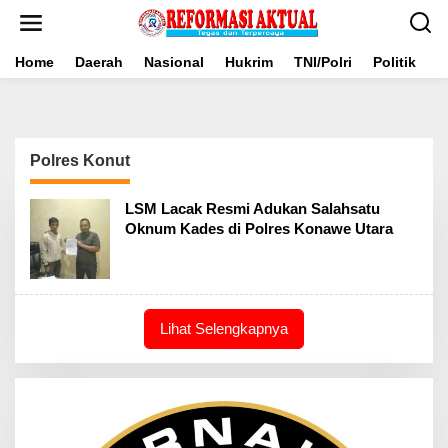
Lewati
ke
konten
Home
Daerah
Nasional
Hukrim
TNI/Polri
Politik
B
Polres Konut
LSM Lacak Resmi Adukan Salahsatu
Oknum Kades di Polres Konawe Utara
Lihat Selengkapnya