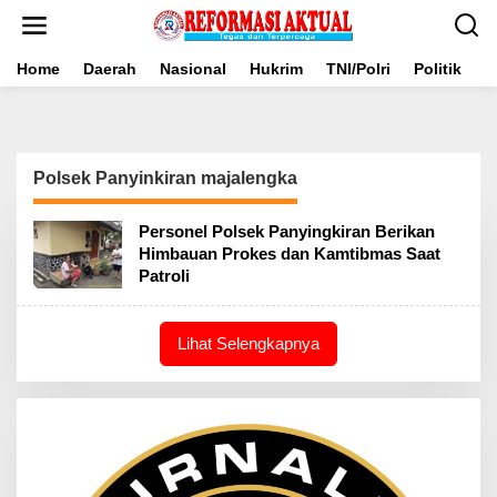
Lewati
ke
konten
Home
Daerah
Nasional
Hukrim
TNI/Polri
Politik
B
Polsek Panyinkiran majalengka
Personel Polsek Panyingkiran Berikan
Himbauan Prokes dan Kamtibmas Saat
Patroli
Lihat Selengkapnya