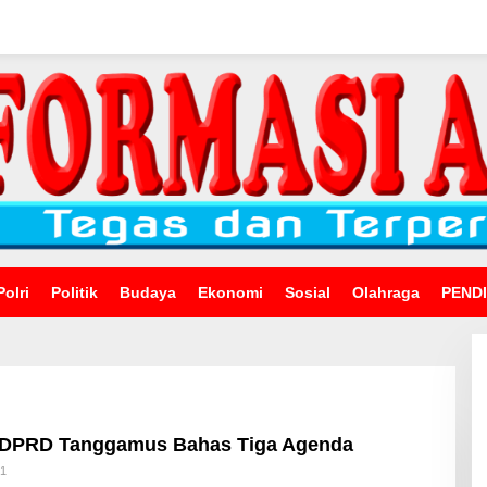
Polri
Politik
Budaya
Ekonomi
Sosial
Olahraga
PEND
a DPRD Tanggamus Bahas Tiga Agenda
Oleh
21
Admin