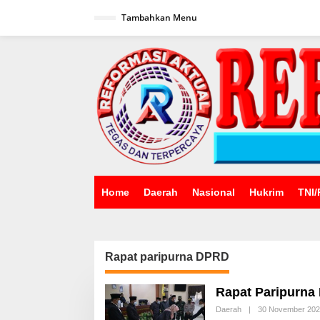
Lewati
ke
Tambahkan Menu
konten
Home
Daerah
Nasional
Hukrim
TNI/
Rapat paripurna DPRD
Rapat Paripurn
Daerah
|
30 November 20