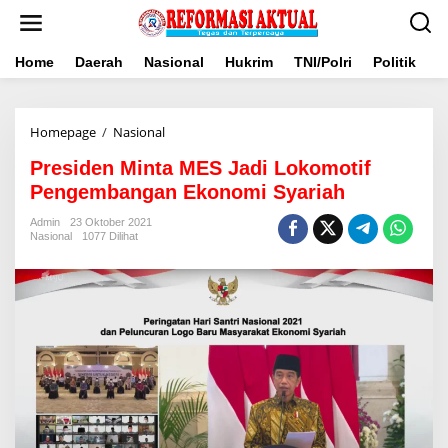
Lewati
ke
konten
Home
Daerah
Nasional
Hukrim
TNI/Polri
Politik
B
Presiden
Homepage
/
Nasional
Minta
Presiden Minta MES Jadi Lokomotif
MES
Jadi
Pengembangan Ekonomi Syariah
Lokomotif
Pengembangan
Admin
23 Oktober 2021
Nasional
1077 Dilihat
Ekonomi
Syariah