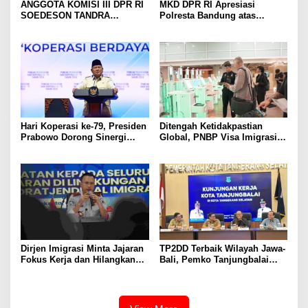
ANGGOTA KOMISI III DPR RI
MKD DPR RI Apresiasi
SOEDESON TANDRA
Polresta Bandung atas
MENFAPRESIASI KAPOLRES
Keberhasilan dalam
TAPSEL DAN JAJARANNYA
Pelayanan dan Penegakan
ATAS KESIGAPAN
Hukum
MENGUNGKAP KASUS
DUGAAN PELECEHAN
SEKSUAL DAN
PEMBUNUHAN DIWILAYAH
KERJA POLRES TAPSEL
Hari Koperasi ke-79, Presiden
Ditengah Ketidakpastian
Prabowo Dorong Sinergi
Global, PNBP Visa Imigrasi
Koperasi dan Seluruh
Naik 6,42 Persen
Kekuatan Ekonomi Nasional
Dirjen Imigrasi Minta Jajaran
TP2DD Terbaik Wilayah Jawa-
Fokus Kerja dan Hilangkan
Bali, Pemko Tanjungbalai
Budaya Kerja Lama yang
Bangun Kerjasama
Tidak Patut
Komparatif Bersama Pemko
Tangsel Perkuat Strategi
Peningkatan PAD Berbasis