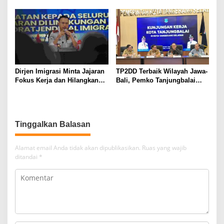
Koperasi dan Seluruh
Naik 6,42 Persen
Kekuatan Ekonomi Nasional
Dirjen Imigrasi Minta Jajaran
TP2DD Terbaik Wilayah Jawa-
Fokus Kerja dan Hilangkan
Bali, Pemko Tanjungbalai
Budaya Kerja Lama yang
Bangun Kerjasama
Tidak Patut
Komparatif Bersama Pemko
Tangsel Perkuat Strategi
Peningkatan PAD Berbasis
Tinggalkan Balasan
Digitalisasi
Alamat email Anda tidak akan dipublikasikan.
Ruas yang wajib
ditandai
*