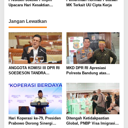
Upacara Hari Kesaktian
MK Terkait UU Cipta Kerja
Pancasila Tahun 2023
Jangan Lewatkan
ANGGOTA KOMISI III DPR RI
MKD DPR RI Apresiasi
SOEDESON TANDRA
Polresta Bandung atas
MENFAPRESIASI KAPOLRES
Keberhasilan dalam
TAPSEL DAN JAJARANNYA
Pelayanan dan Penegakan
ATAS KESIGAPAN
Hukum
MENGUNGKAP KASUS
DUGAAN PELECEHAN
SEKSUAL DAN
PEMBUNUHAN DIWILAYAH
KERJA POLRES TAPSEL
Hari Koperasi ke-79, Presiden
Ditengah Ketidakpastian
Prabowo Dorong Sinergi
Global, PNBP Visa Imigrasi