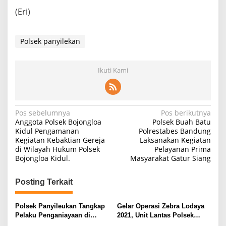
(Eri)
Polsek panyilekan
Ikuti Kami
Navigasi
Pos sebelumnya
Pos berikutnya
Anggota Polsek Bojongloa
Polsek Buah Batu
pos
Kidul Pengamanan
Polrestabes Bandung
Kegiatan Kebaktian Gereja
Laksanakan Kegiatan
di Wilayah Hukum Polsek
Pelayanan Prima
Bojongloa Kidul.
Masyarakat Gatur Siang
Posting Terkait
Polsek Panyileukan Tangkap
Gelar Operasi Zebra Lodaya
Pelaku Penganiayaan di
2021, Unit Lantas Polsek
Alfamart Bundaran Cibiru
Panyileukan Polrestabes