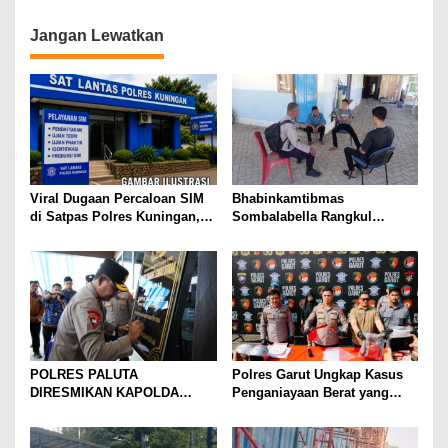
Bandung Edukasi Siswa SMK
Agar Tertib Dan Patuh Berlalu
Jangan Lewatkan
Lintas
Viral Dugaan Percaloan SIM
Bhabinkamtibmas
di Satpas Polres Kuningan,
Sombalabella Rangkul
Publik Dorong Penelusuran
Pemuda, Ajak Warga Perkuat
dan Penguatan Pengawasan
Kamtibmas dan Semarakkan
HUT Ke-81 RI
POLRES PALUTA
Polres Garut Ungkap Kasus
DIRESMIKAN KAPOLDA
Penganiayaan Berat yang
SUMATERA UTARA DI
Mengakibatkan Korban
GUNUNGTUA
Meninggal Dunia