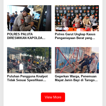
dan Penguatan Pengawasan
Kamtibmas dan Semarakkan
HUT Ke-81 RI
POLRES PALUTA
Polres Garut Ungkap Kasus
DIRESMIKAN KAPOLDA
Penganiayaan Berat yang
SUMATERA UTARA DI
Mengakibatkan Korban
GUNUNGTUA
Meninggal Dunia
Puluhan Pengguna Knalpot
Gegerkan Warga, Penemuan
Tidak Sesuai Spesifikasi
Mayat Janin Bayi di Tarogong
Teknis di Wanaraja Terjaring
Kaler.Polisi Lakukan Oleh
Penertiban Polisi
TKP
View More