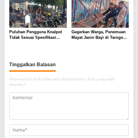
Puluhan Pengguna Knalpot
Gegerkan Warga, Penemuan
Tidak Sesuai Spesifikasi
Mayat Janin Bayi di Tarogong
Teknis di Wanaraja Terjaring
Kaler.Polisi Lakukan Oleh
Penertiban Polisi
TKP
Tinggalkan Balasan
Alamat email Anda tidak akan dipublikasikan.
Ruas yang wajib
ditandai
*