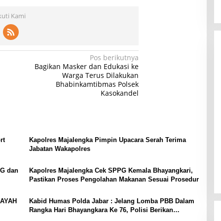
kuti Kami
Pos berikutnya
Bagikan Masker dan Edukasi ke
Warga Terus Dilakukan
Bhabinkamtibmas Polsek
Kasokandel
rt
Kapolres Majalengka Pimpin Upacara Serah Terima
Jabatan Wakapolres
PG dan
Kapolres Majalengka Cek SPPG Kemala Bhayangkari,
Pastikan Proses Pengolahan Makanan Sesuai Prosedur
LAYAH
Kabid Humas Polda Jabar : Jelang Lomba PBB Dalam
Rangka Hari Bhayangkara Ke 76, Polisi Berikan
Semangat Terhadap Peserta Lomba