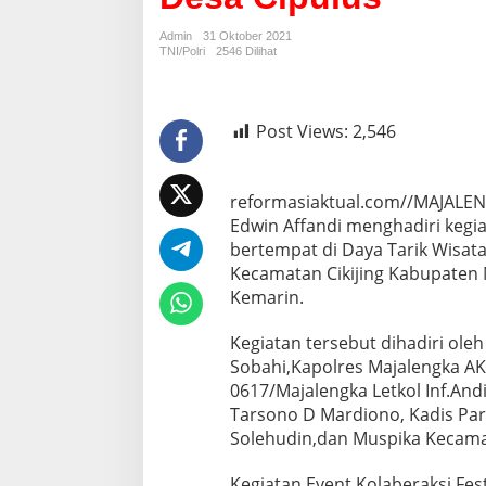
Wisata
Alam
Admin
31 Oktober 2021
Kanaga
TNI/Polri
2546 Dilihat
Hill
Desa
Cipulus
Post Views:
2,546
reformasiaktual.com//MAJALE
Edwin Affandi menghadiri kegia
bertempat di Daya Tarik Wisata
Kecamatan Cikijing Kabupaten 
Kemarin.
Kegiatan tersebut dihadiri ole
Sobahi,Kapolres Majalengka AK
0617/Majalengka Letkol Inf.And
Tarsono D Mardiono, Kadis Par
Solehudin,dan Muspika Kecamat
Kegiatan Event Kolaberaksi Fes