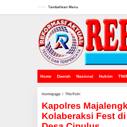
Lewati
ke
Tambahkan Menu
konten
Home
Daerah
Nasional
Hukrim
TNI/
Kapolres
Homepage
/
TNI/Polri
Majalengka
Kapolres Majalengk
Hadiri
Event
Kolaberaksi Fest di
Kolaberaksi
Fest
Desa Cipulus
di