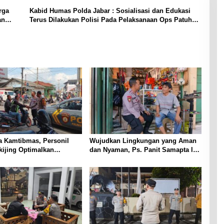
rga
Kabid Humas Polda Jabar : Sosialisasi dan Edukasi
an
Terus Dilakukan Polisi Pada Pelaksanaan Ops Patuh
Lodaya 2022
ra Kamtibmas, Personil
Wujudkan Lingkungan yang Aman
kijing Optimalkan
dan Nyaman, Ps. Panit Samapta l
kepada Pengendara Ojek
Polsek Cikijing Sambangi Warga
n
Desa Cikijing