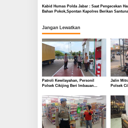
Kabid Humas Polda Jabar : Saat Pengecekan Ha
Bahan Pokok,Spontan Kapolres Berikan Santun
Kepada Puluhan Tukang Becak
Jangan Lewatkan
Patroli Kewilayahan, Personil
Jalin Mit
Polsek Cikijing Beri Imbauan
Polsek Ci
Kepada Security SPBU
Sambang 
Pangkala