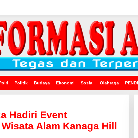
Polri
Politik
Budaya
Ekonomi
Sosial
Olahraga
PEND
a Hadiri Event
 Wisata Alam Kanaga Hill