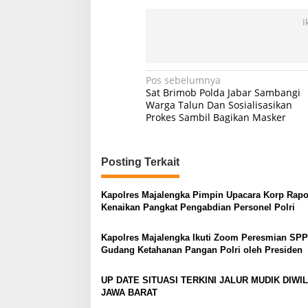
I
Navigasi
Pos sebelumnya
Sat Brimob Polda Jabar Sambangi
pos
Warga Talun Dan Sosialisasikan
Prokes Sambil Bagikan Masker
Posting Terkait
Kapolres Majalengka Pimpin Upacara Korp Rapo
Kenaikan Pangkat Pengabdian Personel Polri
Kapolres Majalengka Ikuti Zoom Peresmian SP
Gudang Ketahanan Pangan Polri oleh Presiden
UP DATE SITUASI TERKINI JALUR MUDIK DIWI
JAWA BARAT