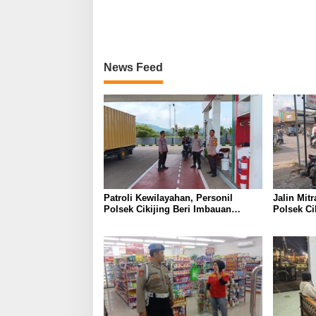
News Feed
Patroli Kewilayahan, Personil
Jalin Mit
Polsek Cikijing Beri Imbauan
Polsek Ci
Kepada Security SPBU
Sambang 
Pangkala