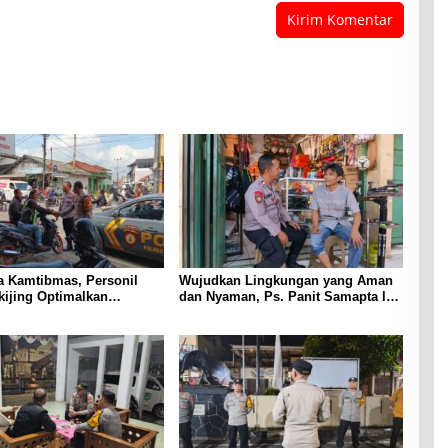
ra Kamtibmas, Personil
Wujudkan Lingkungan yang Aman
kijing Optimalkan
dan Nyaman, Ps. Panit Samapta l
kepada Pengendara Ojek
Polsek Cikijing Sambangi Warga
n
Desa Cikijing