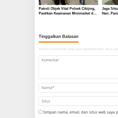
Patroli Objek Vital Polsek Cikijing,
Jaga Situ
Pastikan Keamanan Minimarket dan
Hari, Pan
Beri Rasa Aman Kepada Masyarakat
Cikijing 
Kasturi
Tinggalkan Balasan
Alamat email Anda tidak akan dipublikasikan.
Ruas yan
Simpan nama, email, dan situs web saya 