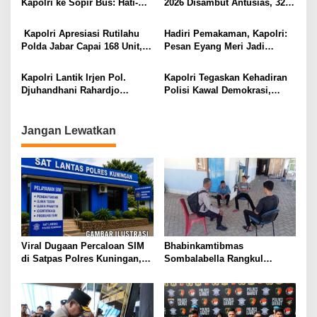
Kapolri ke Sopir Bus: Hati-
2026 Disambut Antusias, 32
Keamanan”
Hati dan Jaga Keselamatan
Ribu Pemudik Mendaftar
Pemudik
Kapolri Apresiasi Rutilahu
Hadiri Pemakaman, Kapolri:
Polda Jabar Capai 168 Unit,
Pesan Eyang Meri Jadi
Kebahagiaan Terasa oleh
Inspirasi dan Semangat
Rakyat
Keluarga Besar Polri
Kapolri Lantik Irjen Pol.
Kapolri Tegaskan Kehadiran
Djuhandhani Rahardjo
Polisi Kawal Demokrasi,
Sebagai Kapolda Sulsel
Bukan Batasi untuk Pendapat
Gantikan Irjen Pol. Rusdi
Hartono
Jangan Lewatkan
Viral Dugaan Percaloan SIM
Bhabinkamtibmas
di Satpas Polres Kuningan,
Sombalabella Rangkul
Publik Dorong Penelusuran
Pemuda, Ajak Warga Perkuat
dan Penguatan Pengawasan
Kamtibmas dan Semarakkan
HUT Ke-81 RI