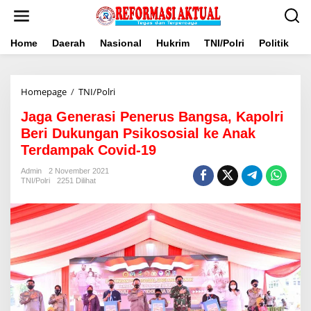
Lewati
ke
konten
Home
Daerah
Nasional
Hukrim
TNI/Polri
Politik
B
Jaga
Homepage
/
TNI/Polri
Generasi
Jaga Generasi Penerus Bangsa, Kapolri
Penerus
Bangsa,
Beri Dukungan Psikososial ke Anak
Kapolri
Terdampak Covid-19
Beri
Dukungan
Admin
2 November 2021
Psikososial
TNI/Polri
2251 Dilihat
ke
Anak
Terdampak
Covid-
19