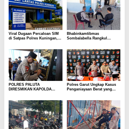
Viral Dugaan Percaloan SIM
Bhabinkamtibmas
di Satpas Polres Kuningan,
Sombalabella Rangkul
Publik Dorong Penelusuran
Pemuda, Ajak Warga Perkuat
dan Penguatan Pengawasan
Kamtibmas dan Semarakkan
HUT Ke-81 RI
POLRES PALUTA
Polres Garut Ungkap Kasus
DIRESMIKAN KAPOLDA
Penganiayaan Berat yang
SUMATERA UTARA DI
Mengakibatkan Korban
GUNUNGTUA
Meninggal Dunia