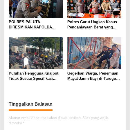
POLRES PALUTA
Polres Garut Ungkap Kasus
DIRESMIKAN KAPOLDA
Penganiayaan Berat yang
SUMATERA UTARA DI
Mengakibatkan Korban
GUNUNGTUA
Meninggal Dunia
Puluhan Pengguna Knalpot
Gegerkan Warga, Penemuan
Tidak Sesuai Spesifikasi
Mayat Janin Bayi di Tarogong
Teknis di Wanaraja Terjaring
Kaler.Polisi Lakukan Oleh
Penertiban Polisi
TKP
Tinggalkan Balasan
Alamat email Anda tidak akan dipublikasikan.
Ruas yang wajib
ditandai
*