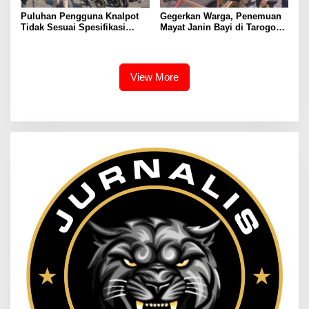
Puluhan Pengguna Knalpot
Gegerkan Warga, Penemuan
Tidak Sesuai Spesifikasi
Mayat Janin Bayi di Tarogong
Teknis di Wanaraja Terjaring
Kaler.Polisi Lakukan Oleh
Penertiban Polisi
TKP
View More