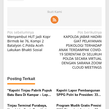
Ikuti Kami
Navigasi
Pos sebelumnya
Pos berikutnya
Menyambut HUT Jadi Kopr
KAPOLDA JABAR HADIRI
pos
Birmob ke 76, Kompi 2
GIAT PELAYANAN
Batalyon C.Polda Aceh
PSIKOLOGI TERHADAP
Lakukan Bhakti Sosial
ANAK TERDAMPAK COVID-
19 SERENTAK DI SELURUH
POLDA SECARA VIRTUAL
DENGAN SARANA ZOOM
CLOUD MEETINGS
Posting Terkait
“Kapolri Tinjau Pabrik Pupuk
Kapolri Lapor Pembangunan
Batu Bara Di Kampar – Lepas
SPPG Polri ke Presiden: 33
Distribusi 80 Ton Untuk 5
Dibangun di Wilayah 3 T dan
Kelompok Tani Riau,
47 Pakai Energi Terbarukan
Tinjau Terminal Purabaya,
Program Mudik Gratis Presisi
Kapolres Kampar Awasi