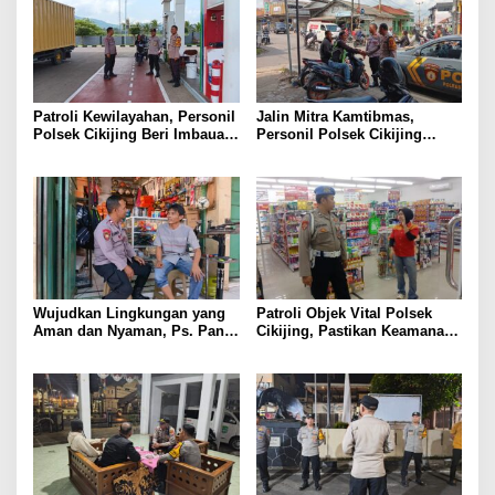
Patroli Kewilayahan, Personil
Jalin Mitra Kamtibmas,
Polsek Cikijing Beri Imbauan
Personil Polsek Cikijing
Kepada Security SPBU
Optimalkan Sambang kepada
Pengendara Ojek Pangkalan
Wujudkan Lingkungan yang
Patroli Objek Vital Polsek
Aman dan Nyaman, Ps. Panit
Cikijing, Pastikan Keamanan
Samapta l Polsek Cikijing
Minimarket dan Beri Rasa
Sambangi Warga Desa
Aman Kepada Masyarakat
Cikijing