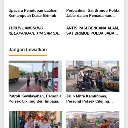
Polda Jabar Turun Langsung
Taruna Akpol untuk Kegiatan
Pastikan Keselamatan Warga
Pencapaian Pasca Bencana
Upacara Penutupan Latihan
Perbantuan Sat Brimob Polda
Aceh Tamiang
Kemampuan Dasar Brimob
Jabar dalam Pemadaman
Kebakaran Pasar Jumat
Purwakarta
TURUN LANGSUNG
ANTISIPASI BENCANA ALAM,
KELAPANGAN, TIM SAR SAT
SAT BRIMOB POLDA JABAR
BRIMOB POLDA JABAR
CEK DAERAH RAWAN
BEKERJASAMA DENGAN
BENCANA
BABINSA CEK PINTU
Jangan Lewatkan
SALURAN AIR DI CIREBON
Patroli Kewilayahan, Personil
Jalin Mitra Kamtibmas,
Polsek Cikijing Beri Imbauan
Personil Polsek Cikijing
Kepada Security SPBU
Optimalkan Sambang kepada
Pengendara Ojek Pangkalan