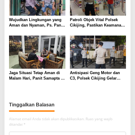
Wujudkan Lingkungan yang
Patroli Objek Vital Polsek
Aman dan Nyaman, Ps. Panit
Cikijing, Pastikan Keamanan
Samapta l Polsek Cikijing
Minimarket dan Beri Rasa
Sambangi Warga Desa
Aman Kepada Masyarakat
Cikijing
Jaga Situasi Tetap Aman di
Antisipasi Geng Motor dan
Malam Hari, Panit Samapta II
C3, Polsek Cikijing Gelar
Polsek Cikijing Sambangi
Apel dan Patroli Malam
Kantor Desa Kasturi
Tinggalkan Balasan
Alamat email Anda tidak akan dipublikasikan.
Ruas yang wajib
ditandai
*