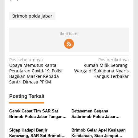
Brimob polda jabar
Ikuti Kami
Navigasi
Pos sebelumnya
Pos berikutnya
Upaya Memutus Rantai
Rumah Milik Seorang
pos
Penularan Covid-19, Polisi
Warga di Sukadana Nyaris
Bagikan Masker Kepada
Hangus Terbakar
Santri Dimasa PPKM
Posting Terkait
Gerak Cepat Tim SAR Sat
Detasemen Gegana
Brimob Polda Jabar Tangani
Satbrimob Polda Jabar
Pohon Tumbang di Bandung,
Bersama Bhayangkari
Akses Jalan Kembali Normal
Bagikan Ratusan Takjil Gratis
Sigap Hadapi Banjir
Brimob Gelar Apel Kesiapan
di Jatinangor dan Rancaekek
Karawang, SAR Sat Brimob
Kendaraan, Siap Jemput