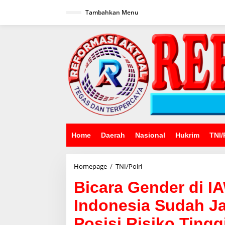
Lewati
ke
Tambahkan Menu
konten
Home
Daerah
Nasional
Hukrim
TNI/
Bicara
Homepage
/
TNI/Polri
Gender
Bicara Gender di IA
di
IAWP,
Indonesia Sudah Ja
Kapolri:
Polwan
Posisi Risiko Tingg
di