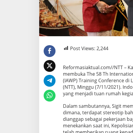
Post Views:
2,244
Reformasiaktual.com//NTT – Kap
membuka The 58 Th Internation
(IAWP) Training Conference di
(NTT), Minggu (7/11/2021). Ind
yang menjadi tuan rumah kegia
Dalam sambutannya, Sigit mem
dimana, terdapat stereotip bah
dianggap sebagai pekerjaan bag
menekankan saat ini, Kepolisia
telah memberikan ruang kepada