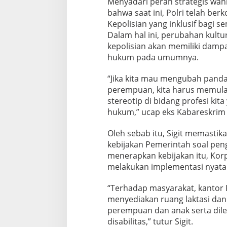
Menyadari peran strategis wani
bahwa saat ini, Polri telah be
Kepolisian yang inklusif bagi
Dalam hal ini, perubahan kultur
kepolisian akan memiliki damp
hukum pada umumnya.
“Jika kita mau mengubah panda
perempuan, kita harus memula
stereotip di bidang profesi ki
hukum,” ucap eks Kabareskrim P
Oleh sebab itu, Sigit memastika
kebijakan Pemerintah soal pe
menerapkan kebijakan itu, Kor
melakukan implementasi nyata 
“Terhadap masyarakat, kantor K
menyediakan ruang laktasi dan
perempuan dan anak serta dile
disabilitas,” tutur Sigit.