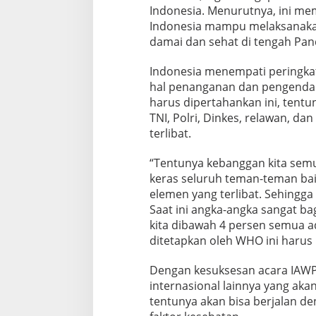
Indonesia. Menurutnya, ini me
Indonesia mampu melaksanakan
damai dan sehat di tengah Pan
Indonesia menempati peringka
hal penanganan dan pengendali
harus dipertahankan ini, tentu
TNI, Polri, Dinkes, relawan, d
terlibat.
“Tentunya kebanggan kita semua
keras seluruh teman-teman baik
elemen yang terlibat. Sehingga
Saat ini angka-angka sangat bag
kita dibawah 4 persen semua ad
ditetapkan oleh WHO ini harus k
Dengan kesuksesan acara IAWP i
internasional lainnya yang aka
tentunya akan bisa berjalan d