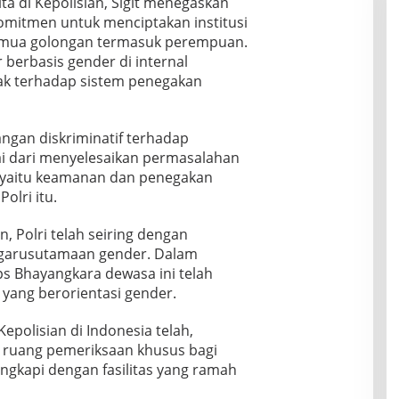
ta di Kepolisian, Sigit menegaskan
rkomitmen untuk menciptakan institusi
 semua golongan termasuk perempuan.
 berbasis gender di internal
ak terhadap sistem penegakan
ngan diskriminatif terhadap
i dari menyelesaikan permasalahan
ta yaitu keamanan dan penegakan
olri itu.
n, Polri telah seiring dengan
ngarusutamaan gender. Dalam
ps Bhayangkara dewasa ini telah
yang berorientasi gender.
epolisian di Indonesia telah,
 ruang pemeriksaan khusus bagi
ngkapi dengan fasilitas yang ramah