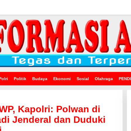
Polri
Politik
Budaya
Ekonomi
Sosial
Olahraga
PEND
WP, Kapolri: Polwan di
di Jenderal dan Duduki
i