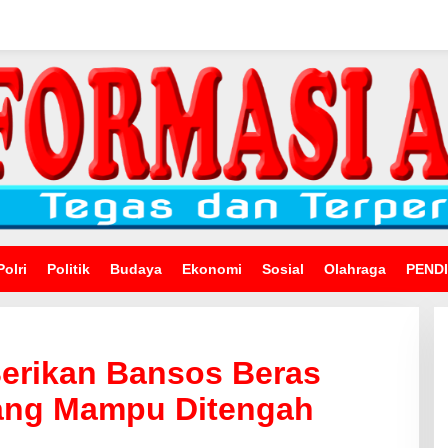
Polri
Politik
Budaya
Ekonomi
Sosial
Olahraga
PEND
 Berikan Bansos Beras
ang Mampu Ditengah