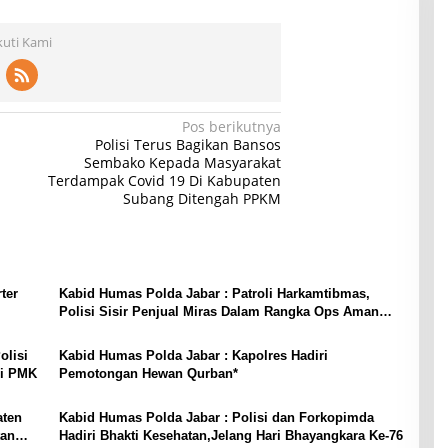
kuti Kami
Pos berikutnya
Polisi Terus Bagikan Bansos
Sembako Kepada Masyarakat
Terdampak Covid 19 Di Kabupaten
Subang Ditengah PPKM
ter
Kabid Humas Polda Jabar : Patroli Harkamtibmas,
Polisi Sisir Penjual Miras Dalam Rangka Ops Aman
Nusa II
olisi
Kabid Humas Polda Jabar : Kapolres Hadiri
si PMK
Pemotongan Hewan Qurban*
aten
Kabid Humas Polda Jabar : Polisi dan Forkopimda
tan
Hadiri Bhakti Kesehatan,Jelang Hari Bhayangkara Ke-76