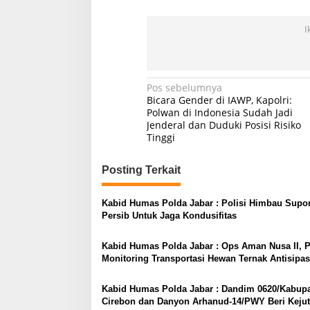
I
Navigasi
Pos sebelumnya
Bicara Gender di IAWP, Kapolri:
pos
Polwan di Indonesia Sudah Jadi
Jenderal dan Duduki Posisi Risiko
Tinggi
Posting Terkait
Kabid Humas Polda Jabar : Polisi Himbau Supor
Persib Untuk Jaga Kondusifitas
Kabid Humas Polda Jabar : Ops Aman Nusa II, P
Monitoring Transportasi Hewan Ternak Antisipa
Kabid Humas Polda Jabar : Dandim 0620/Kabup
Cirebon dan Danyon Arhanud-14/PWY Beri Keju