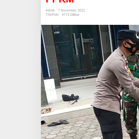
Warga
Kurang
Admin
7 November 2021
Mampu
TNI/Polri
4773 Dilihat
Ditengah
PPKM