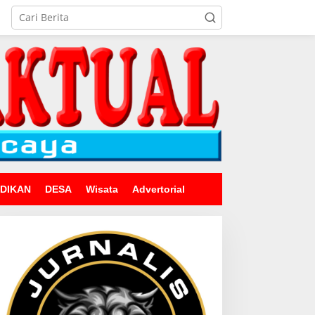
IDIKAN
DESA
Wisata
Advertorial