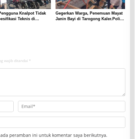
Pengguna Knalpot Tidak
Gegerkan Warga, Penemuan Mayat
esifikasi Teknis di
Janin Bayi di Tarogong Kaler.Polisi
Terjaring Penertiban
Lakukan Oleh TKP
g wajib ditandai
*
pada peramban ini untuk komentar saya berikutnya.