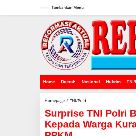
Lewati
ke
Tambahkan Menu
konten
Home
Daerah
Nasional
Hukrim
TNI/
Surprise
Homepage
/
TNI/Polri
TNI
Surprise TNI Polri
Polri
Berikan
Kepada Warga Kur
Bansos
Beras
PPKM
Kepada