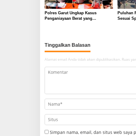
Polres Garut Ungkap Kasus
Puluhan 
Penganiayaan Berat yang
Sesuai Sp
Mengakibatkan Korban Meninggal
Wanaraja 
Dunia
Polisi
Tinggalkan Balasan
Alamat email Anda tidak akan dipublikasikan.
Ruas yan
Simpan nama, email, dan situs web saya 