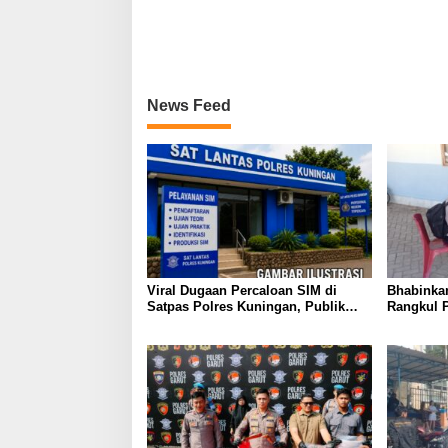
News Feed
Viral Dugaan Percaloan SIM di
Bhabinka
Satpas Polres Kuningan, Publik
Rangkul 
Dorong Penelusuran dan
Perkuat 
Penguatan Pengawasan
Semarakk