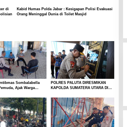
er di
Kabid Humas Polda Jabar : Kesigapan Polisi Evakuasi
olisian
Orang Meninggal Dunia di Toilet Masjid
mtibmas Sombalabella
POLRES PALUTA DIRESMIKAN
Pemuda, Ajak Warga
KAPOLDA SUMATERA UTARA DI
Kamtibmas dan
GUNUNGTUA
an HUT Ke-81 RI