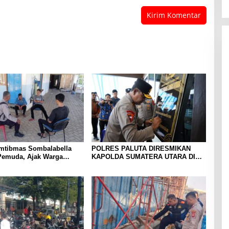
mtibmas Sombalabella
POLRES PALUTA DIRESMIKAN
Pemuda, Ajak Warga
KAPOLDA SUMATERA UTARA DI
Kamtibmas dan
GUNUNGTUA
an HUT Ke-81 RI