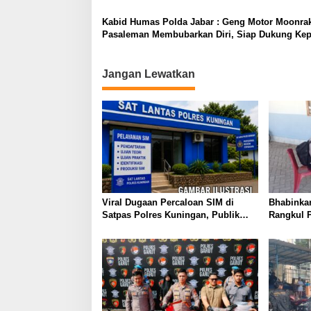
Hari Bhayangkara Ke-76 Pada Polisi
Kabid Humas Polda Jabar : Geng Motor Moonrak
Pasaleman Membubarkan Diri, Siap Dukung Kep
Jangan Lewatkan
Viral Dugaan Percaloan SIM di
Bhabinka
Satpas Polres Kuningan, Publik
Rangkul 
Dorong Penelusuran dan
Perkuat 
Penguatan Pengawasan
Semarakk