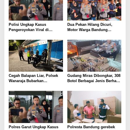
Polisi Ungkap Kasus
Dua Pekan Hilang Dicuri,
Pengeroyokan Viral di
Motor Warga Bandung
Tarogong Kaler, Berawal dari
Akhirnya Kembali Berkat
Knalpot Brong
Polisi
Cegah Balapan Liar, Polsek
Gudang Miras Dibongkar, 308
Wanaraja Bubarkan
Botol Berbagai Jenis Berhasil
Kerumunan Remaja dan
Diamankan Polisi
Amankan Sepeda Motor
Berknalpot Tidak Sesuai
Spesifikasi Teknis
Polres Garut Ungkap Kasus
Polresta Bandung gerebek