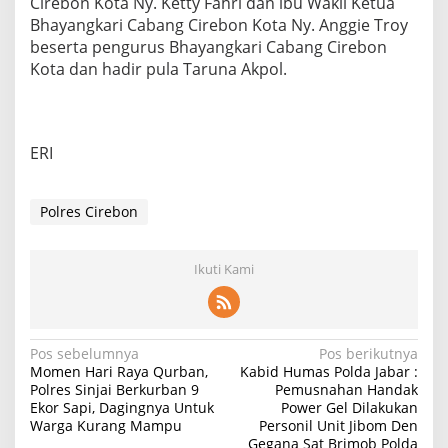
Cirebon Kota Ny. Ketty Fahri dan ibu Wakil Ketua
Bhayangkari Cabang Cirebon Kota Ny. Anggie Troy
beserta pengurus Bhayangkari Cabang Cirebon
Kota dan hadir pula Taruna Akpol.
ERI
Polres Cirebon
Ikuti Kami
Navigasi
Pos sebelumnya
Pos berikutnya
Momen Hari Raya Qurban,
Kabid Humas Polda Jabar :
pos
Polres Sinjai Berkurban 9
Pemusnahan Handak
Ekor Sapi, Dagingnya Untuk
Power Gel Dilakukan
Warga Kurang Mampu
Personil Unit Jibom Den
Gegana Sat Brimob Polda