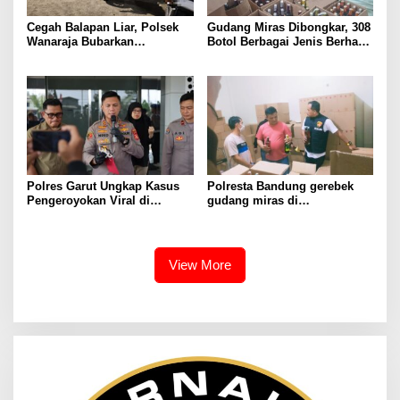
Cegah Balapan Liar, Polsek
Gudang Miras Dibongkar, 308
Wanaraja Bubarkan
Botol Berbagai Jenis Berhasil
Kerumunan Remaja dan
Diamankan Polisi
Amankan Sepeda Motor
Berknalpot Tidak Sesuai
Spesifikasi Teknis
Polres Garut Ungkap Kasus
Polresta Bandung gerebek
Pengeroyokan Viral di
gudang miras di
Tarogong Kaler, Berawal dari
Pameungpeuk Bandung,
Knalpot Brong
Polisi Sita 7.000 Botol
Berbagai Merek
View More