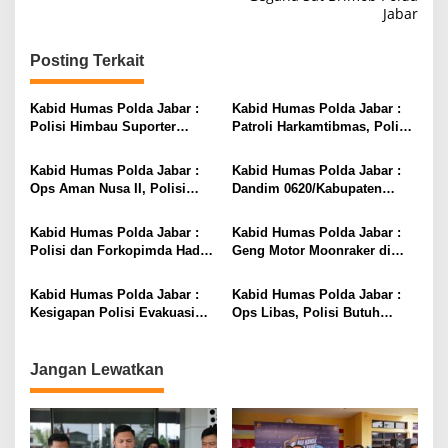
Jabar
Posting Terkait
Kabid Humas Polda Jabar :
Kabid Humas Polda Jabar :
Polisi Himbau Suporter
Patroli Harkamtibmas, Polisi
Persib Untuk Jaga
Sisir Penjual Miras Dalam
Kondusifitas
Rangka Ops Aman Nusa II
Kabid Humas Polda Jabar :
Kabid Humas Polda Jabar :
Ops Aman Nusa II, Polisi
Dandim 0620/Kabupaten
Monitoring Transportasi
Cirebon dan Danyon
Hewan Ternak Antisipasi PMK
Arhanud-14/PWY Beri Kejutan
Kabid Humas Polda Jabar :
Kabid Humas Polda Jabar :
Hari Bhayangkara Ke-76 Pada
Polisi dan Forkopimda Hadiri
Geng Motor Moonraker di
Polisi
Bhakti Kesehatan,Jelang Hari
Pasaleman Membubarkan
Bhayangkara Ke-76
Diri, Siap Dukung Kepolisian
Kabid Humas Polda Jabar :
Kabid Humas Polda Jabar :
Kesigapan Polisi Evakuasi
Ops Libas, Polisi Butuh
Orang Meninggal Dunia di
Waktu 3 Jam, Untuk Ungkap
Toilet Masjid
dan Tangkap Pelaku
Pembacokan Pelajar
Jangan Lewatkan