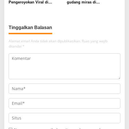
Pengeroyokan Viral di
gudang miras di
Tarogong Kaler, Berawal dari
Pameungpeuk Bandung,
Knalpot Brong
Polisi Sita 7.000 Botol
Berbagai Merek
Tinggalkan Balasan
Alamat email Anda tidak akan dipublikasikan.
Ruas yang wajib
ditandai
*