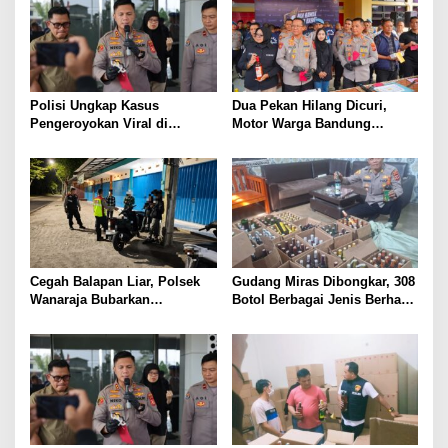
Polisi Ungkap Kasus
Dua Pekan Hilang Dicuri,
Pengeroyokan Viral di
Motor Warga Bandung
Tarogong Kaler, Berawal dari
Akhirnya Kembali Berkat
Knalpot Brong
Polisi
Cegah Balapan Liar, Polsek
Gudang Miras Dibongkar, 308
Wanaraja Bubarkan
Botol Berbagai Jenis Berhasil
Kerumunan Remaja dan
Diamankan Polisi
Amankan Sepeda Motor
Berknalpot Tidak Sesuai
Spesifikasi Teknis