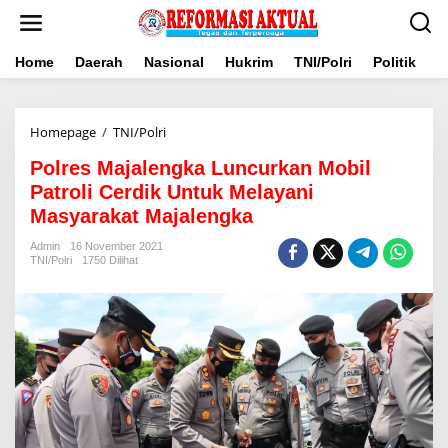
Lewati
ke
konten
Home
Daerah
Nasional
Hukrim
TNI/Polri
Politik
B
Polres
Homepage
/
TNI/Polri
Majalengka
Polres Majalengka Luncurkan Mobil
Luncurkan
Mobil
Patroli Cerdik Untuk Melayani
Patroli
Masyarakat Majalengka
Cerdik
Untuk
Admin
16 November 2021
Melayani
TNI/Polri
1750 Dilihat
Masyarakat
Majalengka