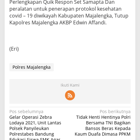
Perlengkapan Quik Respon Set Samapta Dan
peralatan untuk penerapan protokol kesehatan
covid – 19 diwikayah Kabupaten Majalengka, Tutup
Kapolres Majalengka AKBP Edwin Affandi.
(Eri)
Polres Majalengka
Ikuti Kami
Navigasi
Pos sebelumnya
Pos berikutnya
Gelar Operasi Zebra
Tidak Henti Hentinya Polri
pos
Lodaya 2021, Unit Lantas
Bersama TNI Bagikan
Polsek Panyileukan
Bansos Beras Kepada
Polrestabes Bandung
Kaum Duafa Dimasa PPKM
Edukasi Siswa SMK Agar