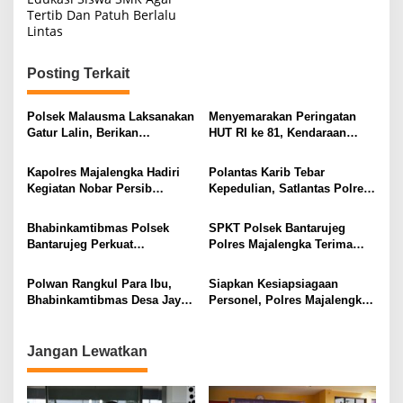
Tertib Dan Patuh Berlalu
Lintas
Posting Terkait
Polsek Malausma Laksanakan
Menyemarakan Peringatan
Gatur Lalin, Berikan
HUT RI ke 81, Kendaraan
Pelayanan dan Rasa Aman
Dinas Polsek Malausma
Bagi Pengguna Jalan
Dihiasi Merah Putih
Kapolres Majalengka Hadiri
Polantas Karib Tebar
Kegiatan Nobar Persib
Kepedulian, Satlantas Polres
Bandung vs Persebaya
Majalengka Gelar Kerja Bakti
Bersama Bupati dan Anggota
dan Jumat Berkah di Masjid
Bhabinkamtibmas Polsek
SPKT Polsek Bantarujeg
DPR RI
Jami At-Taqwa
Bantarujeg Perkuat
Polres Majalengka Terima
Solidaritas Polri Bersama
Laporan Kehilangan
Masyarakat Melalui Sambang
Dokumen Warga
Polwan Rangkul Para Ibu,
Siapkan Kesiapsiagaan
Dialogis
Bhabinkamtibmas Desa Jayi
Personel, Polres Majalengka
Perkuat Kamtibmas
Gelar Latihan Dalmas
Gabungan
Jangan Lewatkan