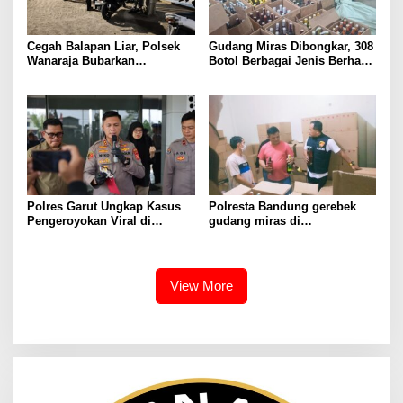
Cegah Balapan Liar, Polsek
Gudang Miras Dibongkar, 308
Wanaraja Bubarkan
Botol Berbagai Jenis Berhasil
Kerumunan Remaja dan
Diamankan Polisi
Amankan Sepeda Motor
Berknalpot Tidak Sesuai
Spesifikasi Teknis
Polres Garut Ungkap Kasus
Polresta Bandung gerebek
Pengeroyokan Viral di
gudang miras di
Tarogong Kaler, Berawal dari
Pameungpeuk Bandung,
Knalpot Brong
Polisi Sita 7.000 Botol
Berbagai Merek
View More