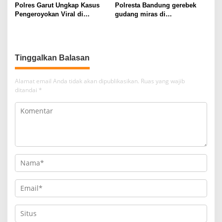
Polres Garut Ungkap Kasus
Polresta Bandung gerebek
Pengeroyokan Viral di
gudang miras di
Tarogong Kaler, Berawal dari
Pameungpeuk Bandung,
Knalpot Brong
Polisi Sita 7.000 Botol
Berbagai Merek
Tinggalkan Balasan
Alamat email Anda tidak akan dipublikasikan.
Ruas yang wajib
ditandai
*