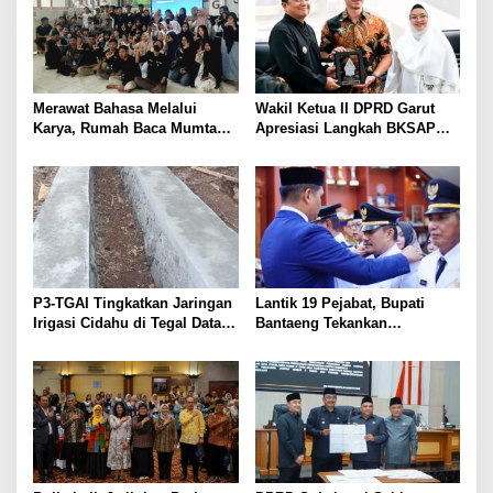
Merawat Bahasa Melalui
Wakil Ketua II DPRD Garut
Karya, Rumah Baca Mumtaz
Apresiasi Langkah BKSAP
Peduli Gelar Pelatihan
DPR-RI Dorong Potensi
Menulis Artikel bagi Generasi
Ekonomi Garut Tembus Pasar
Muda
Internasional
P3-TGAI Tingkatkan Jaringan
Lantik 19 Pejabat, Bupati
Irigasi Cidahu di Tegal Datar
Bantaeng Tekankan
Purwakarta
Peningkatan Pelayanan
kepada Masyarakat