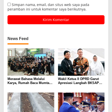
Simpan nama, email, dan situs web saya pada
peramban ini untuk komentar saya berikutnya.
News Feed
Merawat Bahasa Melalui
Wakil Ketua II DPRD Garut
Karya, Rumah Baca Mumtaz
Apresiasi Langkah BKSAP
Peduli Gelar Pelatihan
DPR-RI Dorong Potensi
Menulis Artikel bagi Generasi
Ekonomi Garut Tembus Pasar
Muda
Internasional