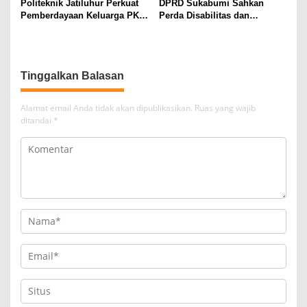
Politeknik Jatiluhur Perkuat
DPRD Sukabumi Sahkan
Pemberdayaan Keluarga PKH
Perda Disabilitas dan
melalui Literasi Digital
Sepakati Perubahan KUA-
PPAS 2026
Tinggalkan Balasan
Alamat email Anda tidak akan dipublikasikan.
Ruas yang wajib
ditandai
*