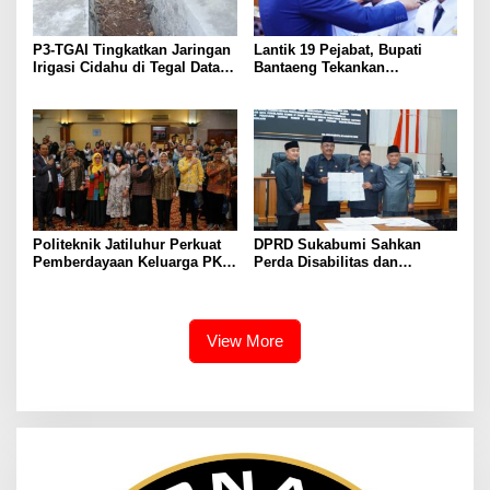
P3-TGAI Tingkatkan Jaringan
Lantik 19 Pejabat, Bupati
Irigasi Cidahu di Tegal Datar
Bantaeng Tekankan
Purwakarta
Peningkatan Pelayanan
kepada Masyarakat
Politeknik Jatiluhur Perkuat
DPRD Sukabumi Sahkan
Pemberdayaan Keluarga PKH
Perda Disabilitas dan
melalui Literasi Digital
Sepakati Perubahan KUA-
PPAS 2026
View More