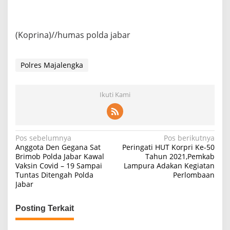
(Koprina)//humas polda jabar
Polres Majalengka
Ikuti Kami
Navigasi
Pos sebelumnya
Pos berikutnya
Anggota Den Gegana Sat
Peringati HUT Korpri Ke-50
pos
Brimob Polda Jabar Kawal
Tahun 2021,Pemkab
Vaksin Covid – 19 Sampai
Lampura Adakan Kegiatan
Tuntas Ditengah Polda
Perlombaan
Jabar
Posting Terkait