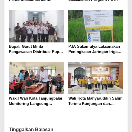
Sepakati Perubahan KUA-
TGAI, Perkuat Jaringan
PPAS 2026
Irigasi di Wanayasa
Bupati Garut Minta
P3A Sukamulya Laksanakan
Pengawasan Distribusi Pupuk
Peningkatan Jaringan Irigasi,
Bersubsidi Diperketat,
Dukung Produktivitas
Pendaftaran RDKK
Pertanian di Tegalwaru
Dioptimalkan
Wakil Wali Kota Tanjungbalai
Wali Kota Mahyaruddin Salim
Monitoring Langsung
Terima Kunjungan dan
Distribusi MBG di SMA
Audiensi DPC Partai Hanura
Negeri 2
Tanjungbalai
Tinggalkan Balasan