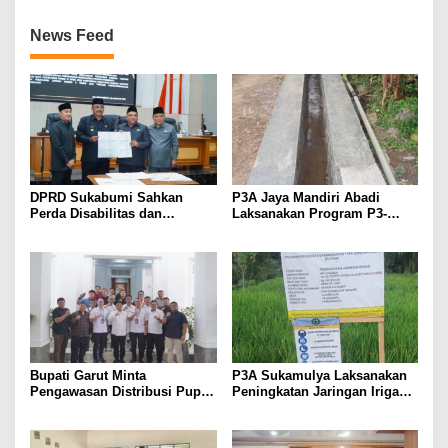
News Feed
DPRD Sukabumi Sahkan
P3A Jaya Mandiri Abadi
Perda Disabilitas dan
Laksanakan Program P3-
Sepakati Perubahan KUA-
TGAI, Perkuat Jaringan
PPAS 2026
Irigasi di Wanayasa
Bupati Garut Minta
P3A Sukamulya Laksanakan
Pengawasan Distribusi Pupuk
Peningkatan Jaringan Irigasi,
Bersubsidi Diperketat,
Dukung Produktivitas
Pendaftaran RDKK
Pertanian di Tegalwaru
Dioptimalkan