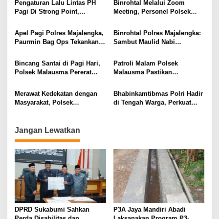
Pengaturan Lalu Lintas PH
Binrohtal Melalui Zoom
Pagi Di Strong Point,
Meeting, Personel Polsek
Komitmen Polsek Malausma
Malausma Perkuat Keimanan
Layani Masyarakat
dan Integritas dalam
Apel Pagi Polres Majalengka,
Binrohtal Polres Majalengka:
Pelaksanaan Tugas
Paurmin Bag Ops Tekankan
Sambut Maulid Nabi
Disiplin Dan Profesionalisme
Muhammad SAW, Personel
Personel
Tingkatkan Keimanan dan
Bincang Santai di Pagi Hari,
Patroli Malam Polsek
Profesionalisme
Polsek Malausma Pererat
Malausma Pastikan
Kedekatan dengan
Kondusivitas Lingkungan
Masyarakat di Desa Sukadana
Masyarakat Tetap Terjaga
Merawat Kedekatan dengan
Bhabinkamtibmas Polri Hadir
Masyarakat, Polsek
di Tengah Warga, Perkuat
Sumberjaya Intensifkan
Silaturahmi dan Jaga
Sambang Dialogis
Kamtibmas Desa
Jangan Lewatkan
DPRD Sukabumi Sahkan
P3A Jaya Mandiri Abadi
Perda Disabilitas dan
Laksanakan Program P3-