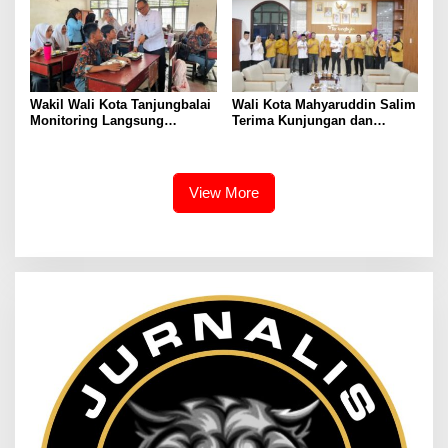
Wakil Wali Kota Tanjungbalai
Wali Kota Mahyaruddin Salim
Monitoring Langsung
Terima Kunjungan dan
Distribusi MBG di SMA
Audiensi DPC Partai Hanura
Negeri 2
Tanjungbalai
View More