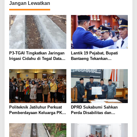
Jangan Lewatkan
P3-TGAI Tingkatkan Jaringan
Lantik 19 Pejabat, Bupati
Irigasi Cidahu di Tegal Datar
Bantaeng Tekankan
Purwakarta
Peningkatan Pelayanan
kepada Masyarakat
Politeknik Jatiluhur Perkuat
DPRD Sukabumi Sahkan
Pemberdayaan Keluarga PKH
Perda Disabilitas dan
melalui Literasi Digital
Sepakati Perubahan KUA-
PPAS 2026