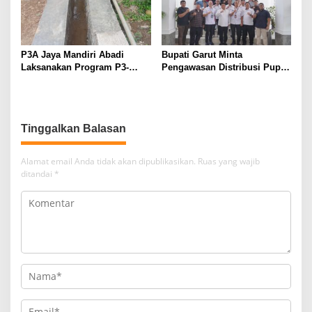
P3A Jaya Mandiri Abadi
Bupati Garut Minta
Laksanakan Program P3-
Pengawasan Distribusi Pupuk
TGAI, Perkuat Jaringan
Bersubsidi Diperketat,
Irigasi di Wanayasa
Pendaftaran RDKK
Dioptimalkan
Tinggalkan Balasan
Alamat email Anda tidak akan dipublikasikan.
Ruas yang wajib
ditandai
*