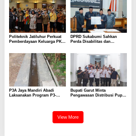
Politeknik Jatiluhur Perkuat
DPRD Sukabumi Sahkan
Pemberdayaan Keluarga PKH
Perda Disabilitas dan
melalui Literasi Digital
Sepakati Perubahan KUA-
PPAS 2026
P3A Jaya Mandiri Abadi
Bupati Garut Minta
Laksanakan Program P3-
Pengawasan Distribusi Pupuk
TGAI, Perkuat Jaringan
Bersubsidi Diperketat,
Irigasi di Wanayasa
Pendaftaran RDKK
Dioptimalkan
View More