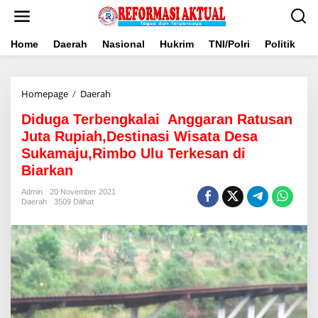
Lewati
ke
konten
Home
Daerah
Nasional
Hukrim
TNI/Polri
Politik
B
Diduga
Homepage
/
Daerah
Terbengkalai
Diduga Terbengkalai Anggaran Ratusan
Anggaran
Ratusan
Juta Rupiah,Destinasi Wisata Desa
Juta
Sukamaju,Rimbo Ulu Terkesan di
Rupiah,Destinasi
Biarkan
Wisata
Desa
Admin
20 November 2021
Sukamaju,Rimbo
Daerah
3509 Dilihat
Ulu
Terkesan
di
Biarkan