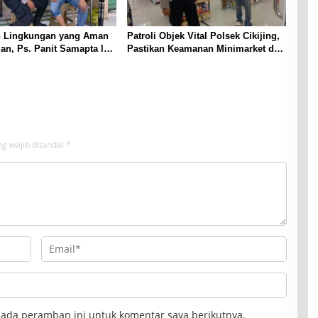
 Lingkungan yang Aman
Patroli Objek Vital Polsek Cikijing,
n, Ps. Panit Samapta l
Pastikan Keamanan Minimarket dan
ikijing Sambangi Warga
Beri Rasa Aman Kepada Masyarakat
jing
g wajib ditandai
*
pada peramban ini untuk komentar saya berikutnya.