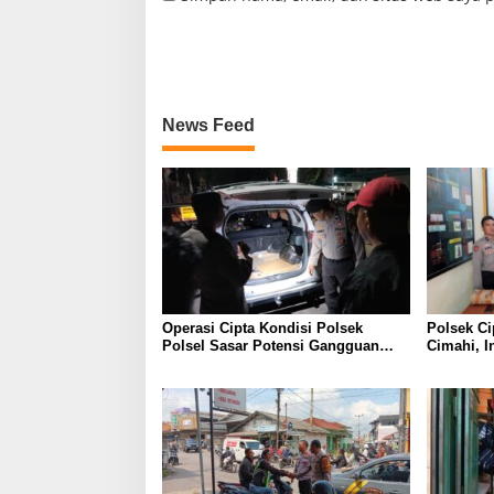
News Feed
Operasi Cipta Kondisi Polsek
Polsek Ci
Polsel Sasar Potensi Gangguan
Cimahi, I
Kamtibmas di Malam Hari
C3 Dan Te
Miras ser