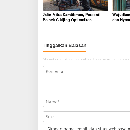
Jalin Mitra Kamtibmas, Personil
Wujudkan
Polsek Cikijing Optimalkan
dan Nyama
Sambang kepada Pengendara Ojek
Polsek C
Pangkalan
Desa Ciki
Tinggalkan Balasan
Alamat email Anda tidak akan dipublikasikan.
Ruas yan
Simpan nama, email, dan situs web saya 