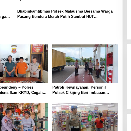
Bhabinkamtibmas Polsek Malausma Bersama Warga
rga
Pasang Bendera Merah Putih Sambut HUT
Kemerdekaan RI ke-81
peundeuy – Polres
Patroli Kewilayahan, Personil
ntensifkan KRYD, Cegah
Polsek Cikijing Beri Imbauan
kan Peredaran Narkoba,
Kepada Security SPBU
ta Obat Terlarang