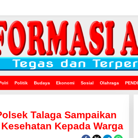
Polri
Politik
Budaya
Ekonomi
Sosial
Olahraga
PEND
olsek Talaga Sampaikan
 Kesehatan Kepada Warga