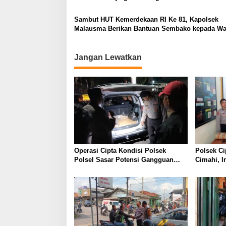
Sambut HUT Kemerdekaan RI Ke 81, Kapolsek
Malausma Berikan Bantuan Sembako kepada Wa
Kurang Mampu
Jangan Lewatkan
Operasi Cipta Kondisi Polsek
Polsek Ci
Polsel Sasar Potensi Gangguan
Cimahi, I
Kamtibmas di Malam Hari
C3 Dan Te
Miras ser