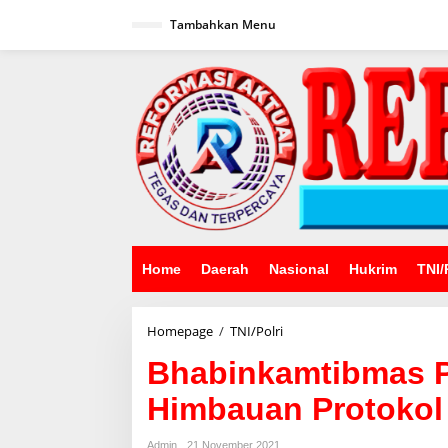
Lewati
ke
Tambahkan Menu
konten
Home
Daerah
Nasional
Hukrim
TNI/
Bhabinkamtibmas
Homepage
/
TNI/Polri
Polsek
Bhabinkamtibmas P
Talaga
Sampaikan
Himbauan Protokol
Himbauan
Protokol
Kesehatan
Admin
21 November 2021