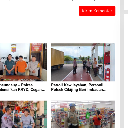
peundeuy – Polres
Patroli Kewilayahan, Personil
ntensifkan KRYD, Cegah
Polsek Cikijing Beri Imbauan
kan Peredaran Narkoba,
Kepada Security SPBU
ta Obat Terlarang