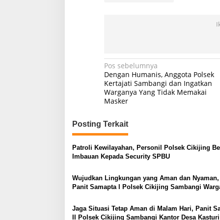
I
Navigasi
Pos sebelumnya
Dengan Humanis, Anggota Polsek
pos
Kertajati Sambangi dan Ingatkan
Warganya Yang Tidak Memakai
Masker
Posting Terkait
Patroli Kewilayahan, Personil Polsek Cikijing Be
Imbauan Kepada Security SPBU
Wujudkan Lingkungan yang Aman dan Nyaman,
Panit Samapta l Polsek Cikijing Sambangi Warg
Cikijing
Jaga Situasi Tetap Aman di Malam Hari, Panit 
II Polsek Cikijing Sambangi Kantor Desa Kasturi