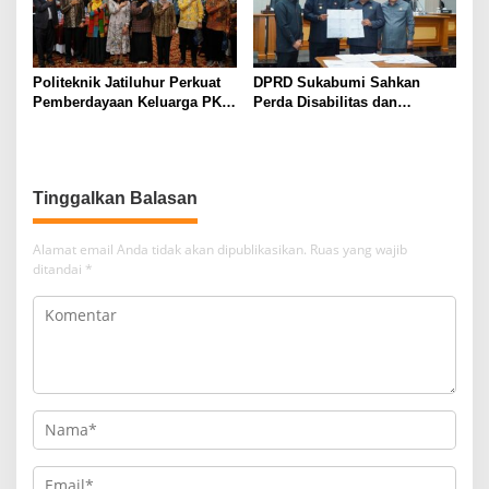
Politeknik Jatiluhur Perkuat
DPRD Sukabumi Sahkan
Pemberdayaan Keluarga PKH
Perda Disabilitas dan
melalui Literasi Digital
Sepakati Perubahan KUA-
PPAS 2026
Tinggalkan Balasan
Alamat email Anda tidak akan dipublikasikan.
Ruas yang wajib
ditandai
*