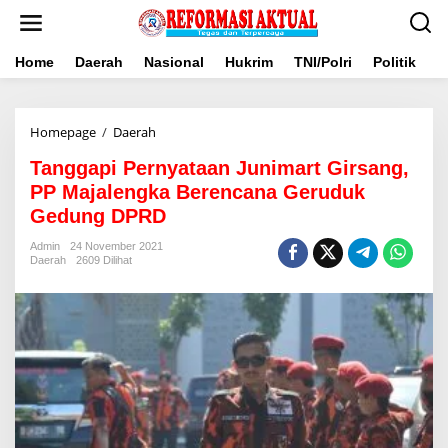
Lewati
ke
konten
Home
Daerah
Nasional
Hukrim
TNI/Polri
Politik
B
Tanggapi
Homepage
/
Daerah
Pernyataan
Tanggapi Pernyataan Junimart Girsang,
Junimart
Girsang,
PP Majalengka Berencana Geruduk
PP
Gedung DPRD
Majalengka
Berencana
Admin
24 November 2021
Geruduk
Daerah
2609 Dilihat
Gedung
DPRD