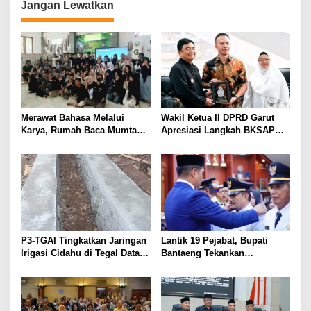
Jangan Lewatkan
Merawat Bahasa Melalui
Wakil Ketua II DPRD Garut
Karya, Rumah Baca Mumtaz
Apresiasi Langkah BKSAP
Peduli Gelar Pelatihan
DPR-RI Dorong Potensi
Menulis Artikel bagi Generasi
Ekonomi Garut Tembus Pasar
Muda
Internasional
P3-TGAI Tingkatkan Jaringan
Lantik 19 Pejabat, Bupati
Irigasi Cidahu di Tegal Datar
Bantaeng Tekankan
Purwakarta
Peningkatan Pelayanan
kepada Masyarakat