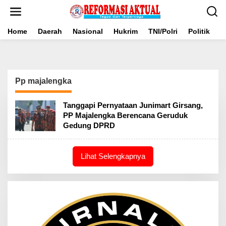
Lewati
ke
konten
Home
Daerah
Nasional
Hukrim
TNI/Polri
Politik
B
Pp majalengka
Tanggapi Pernyataan Junimart Girsang,
PP Majalengka Berencana Geruduk
Gedung DPRD
Lihat Selengkapnya