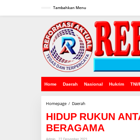
Lewati
ke
Tambahkan Menu
konten
Home
Daerah
Nasional
Hukrim
TNI/
HIDUP
Homepage
/
Daerah
RUKUN
HIDUP RUKUN AN
ANTAR
TETANGGA
BERAGAMA
DAN
BERAGAMA
Admin
27 Desember 2021