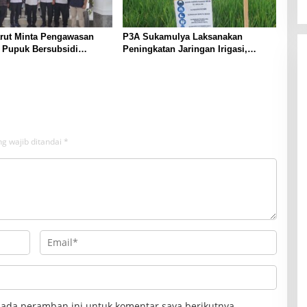
arut Minta Pengawasan
P3A Sukamulya Laksanakan
i Pupuk Bersubsidi
Peningkatan Jaringan Irigasi,
t, Pendaftaran RDKK
Dukung Produktivitas Pertanian di
lkan
Tegalwaru
g wajib ditandai
*
pada peramban ini untuk komentar saya berikutnya.