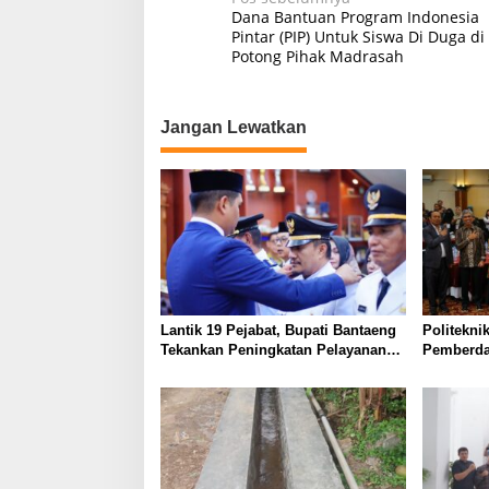
Navigasi
Dana Bantuan Program Indonesia
pos
Pintar (PIP) Untuk Siswa Di Duga di
Potong Pihak Madrasah
Jangan Lewatkan
Lantik 19 Pejabat, Bupati Bantaeng
Politekni
Tekankan Peningkatan Pelayanan
Pemberda
kepada Masyarakat
melalui Li