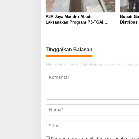
P3A Jaya Mandiri Abadi
Bupati G
Laksanakan Program P3-TGAI,
Distribus
Perkuat Jaringan Irigasi di
Diperketa
Wanayasa
Dioptima
Tinggalkan Balasan
Alamat email Anda tidak akan dipublikasikan.
Ruas yan
Simpan nama, email, dan situs web saya 