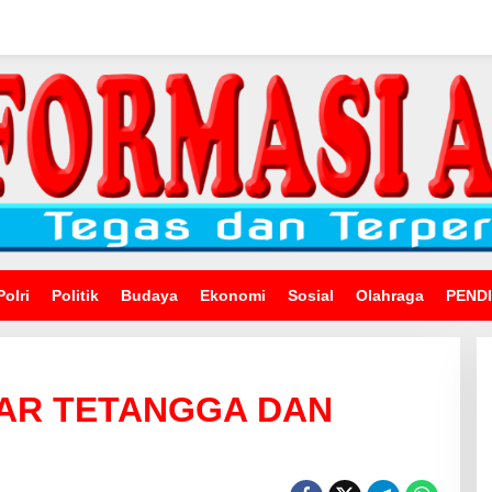
Polri
Politik
Budaya
Ekonomi
Sosial
Olahraga
PEND
TAR TETANGGA DAN