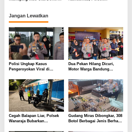
Darah dalam rangka Ulang
Rappocini Gelar Patroli
Tahun Mall Mari ke-21
Malam
Jangan Lewatkan
Polisi Ungkap Kasus
Dua Pekan Hilang Dicuri,
Pengeroyokan Viral di
Motor Warga Bandung
Tarogong Kaler, Berawal dari
Akhirnya Kembali Berkat
Knalpot Brong
Polisi
Cegah Balapan Liar, Polsek
Gudang Miras Dibongkar, 308
Wanaraja Bubarkan
Botol Berbagai Jenis Berhasil
Kerumunan Remaja dan
Diamankan Polisi
Amankan Sepeda Motor