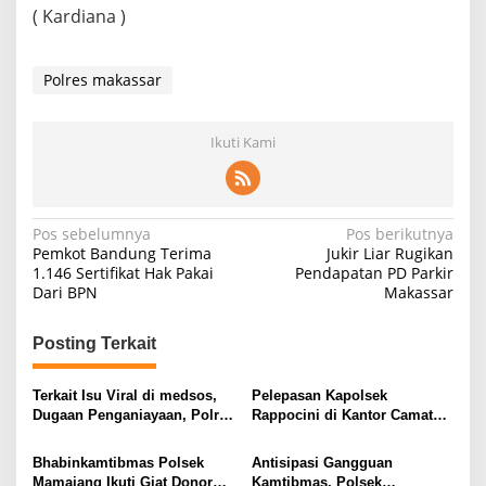
( Kardiana )
Polres makassar
Ikuti Kami
Navigasi
Pos sebelumnya
Pos berikutnya
Pemkot Bandung Terima
Jukir Liar Rugikan
pos
1.146 Sertifikat Hak Pakai
Pendapatan PD Parkir
Dari BPN
Makassar
Posting Terkait
Terkait Isu Viral di medsos,
Pelepasan Kapolsek
Dugaan Penganiayaan, Polres
Rappocini di Kantor Camat
Pelabuhan Makassar
Dalam Rangka
menjelaskan
Mengembangkan Tugas yang
Bhabinkamtibmas Polsek
Antisipasi Gangguan
Baru
Mamajang Ikuti Giat Donor
Kamtibmas, Polsek