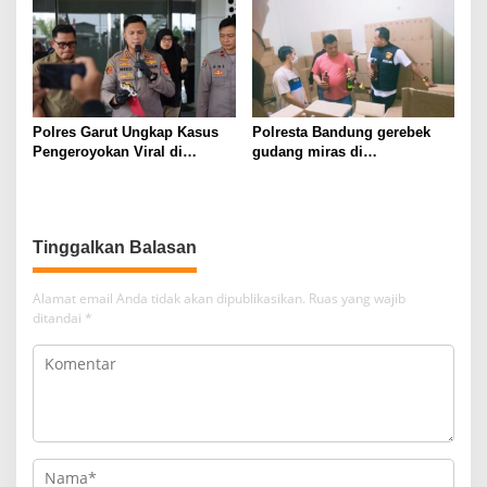
Berknalpot Tidak Sesuai
Spesifikasi Teknis
Polres Garut Ungkap Kasus
Polresta Bandung gerebek
Pengeroyokan Viral di
gudang miras di
Tarogong Kaler, Berawal dari
Pameungpeuk Bandung,
Knalpot Brong
Polisi Sita 7.000 Botol
Berbagai Merek
Tinggalkan Balasan
Alamat email Anda tidak akan dipublikasikan.
Ruas yang wajib
ditandai
*