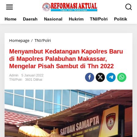
Lewati
ke
konten
Home
Daerah
Nasional
Hukrim
TNI/Polri
Politik
B
Menyambut
Homepage
/
TNI/Polri
Kedatangan
Menyambut Kedatangan Kapolres Baru
Kapolres
Baru
di Mapolres Palabuhan Makassar,
di
Mengelar Pisah Sambut di Thn 2022
Mapolres
Palabuhan
Admin
5 Januari 2022
Makassar,
TNI/Polri
3601 Dilihat
Mengelar
Pisah
Sambut
di
Thn
2022