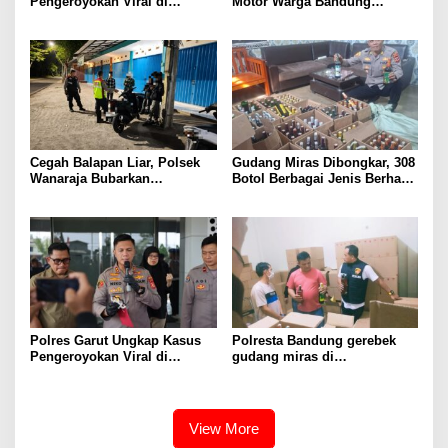
Pengeroyokan Viral di
Motor Warga Bandung
Tarogong Kaler, Berawal dari
Akhirnya Kembali Berkat
Knalpot Brong
Polisi
Cegah Balapan Liar, Polsek
Gudang Miras Dibongkar, 308
Wanaraja Bubarkan
Botol Berbagai Jenis Berhasil
Kerumunan Remaja dan
Diamankan Polisi
Amankan Sepeda Motor
Berknalpot Tidak Sesuai
Spesifikasi Teknis
Polres Garut Ungkap Kasus
Polresta Bandung gerebek
Pengeroyokan Viral di
gudang miras di
Tarogong Kaler, Berawal dari
Pameungpeuk Bandung,
Knalpot Brong
Polisi Sita 7.000 Botol
Berbagai Merek
View More