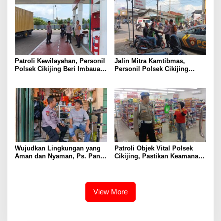
serta Obat Terlarang
Patroli Kewilayahan, Personil
Jalin Mitra Kamtibmas,
Polsek Cikijing Beri Imbauan
Personil Polsek Cikijing
Kepada Security SPBU
Optimalkan Sambang kepada
Pengendara Ojek Pangkalan
Wujudkan Lingkungan yang
Patroli Objek Vital Polsek
Aman dan Nyaman, Ps. Panit
Cikijing, Pastikan Keamanan
Samapta l Polsek Cikijing
Minimarket dan Beri Rasa
Sambangi Warga Desa
Aman Kepada Masyarakat
Cikijing
View More