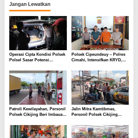
Jangan Lewatkan
Operasi Cipta Kondisi Polsek
Polsek Cipeundeuy – Polres
Polsel Sasar Potensi
Cimahi, Intensifkan KRYD,
Gangguan Kamtibmas di
Cegah C3 Dan Tekan
Malam Hari
Peredaran Narkoba, Miras
serta Obat Terlarang
Patroli Kewilayahan, Personil
Jalin Mitra Kamtibmas,
Polsek Cikijing Beri Imbauan
Personil Polsek Cikijing
Kepada Security SPBU
Optimalkan Sambang kepada
Pengendara Ojek Pangkalan