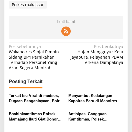
Polres makassar
Ikuti Kami
Navigasi
Pos sebelumnya
Pos berikutnya
Wakapolres Sinjai Pimpin
Hujan Mengguyur Kota
pos
Sidang BP4 Pernikahan
Jayapura, Pelayanan PDAM
Terhadap Personel Yang
Terkena Dampaknya
Akan Segera Menikah
Posting Terkait
Terkait Isu Viral di medsos,
Menyambut Kedatangan
Dugaan Penganiayaan, Polres
Kapolres Baru di Mapolres
Pelabuhan Makassar
Palabuhan Makassar,
menjelaskan
Mengelar Pisah Sambut di
Bhabinkamtibmas Polsek
Antisipasi Gangguan
Thn 2022
Mamajang Ikuti Giat Donor
Kamtibmas, Polsek
Darah dalam rangka Ulang
Rappocini Gelar Patroli
Tahun Mall Mari ke-21
Malam