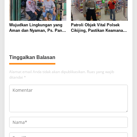
Wujudkan Lingkungan yang
Patroli Objek Vital Polsek
Aman dan Nyaman, Ps. Panit
Cikijing, Pastikan Keamanan
Samapta l Polsek Cikijing
Minimarket dan Beri Rasa
Sambangi Warga Desa
Aman Kepada Masyarakat
Cikijing
Tinggalkan Balasan
Alamat email Anda tidak akan dipublikasikan.
Ruas yang wajib
ditandai
*