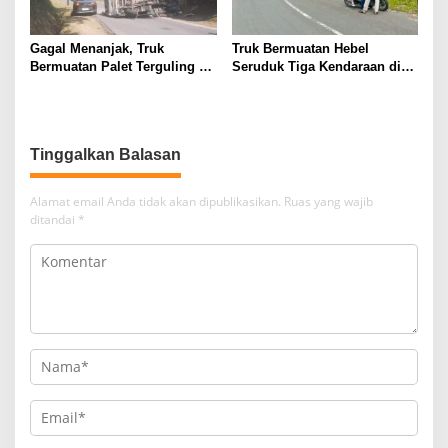
Gagal Menanjak, Truk
Truk Bermuatan Hebel
Bermuatan Palet Terguling di
Seruduk Tiga Kendaraan di
Palabuhanratu Sukabumi
Sukabumi, Ini Penyebabnya
Tinggalkan Balasan
Alamat email Anda tidak akan dipublikasikan.
Ruas yang wajib
ditandai
*