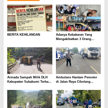
BERITA KEHILANGAN
Adanya Kebakaran Yang
Mengakibatkan 3 Orang
Meninggal. Semua Guru SD
20 Tala-Tala Turut Berduka
Armada Sampah Milik DLH
Ambulans Hantam Pemotor
Kabupaten Sukabumi Terbalik
di Jalan Raya Cibolang
di Tanjakan Baeud
Sukabumi