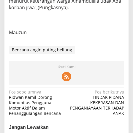
menurut keterangan warga Alhamdulilla tidak Ada
korban jiwa”,(Pungkasnya).
Mauzun
Bencana angin puting beliung
Ikuti Kami
Navigasi
Pos sebelumnya
Pos berikutnya
Ridwan Kamil Dorong
TINDAK PIDANA
pos
Komunitas Pengguna
KEKERASAN DAN
Motor Aktif Dalam
PENGANIAYAAN TERHADAP
Penanggulangan Bencana
ANAK
Jangan Lewatkan