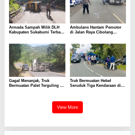
Armada Sampah Milik DLH
Ambulans Hantam Pemotor
Kabupaten Sukabumi Terbalik
di Jalan Raya Cibolang
di Tanjakan Baeud
Sukabumi
Gagal Menanjak, Truk
Truk Bermuatan Hebel
Bermuatan Palet Terguling di
Seruduk Tiga Kendaraan di
Palabuhanratu Sukabumi
Sukabumi, Ini Penyebabnya
View More