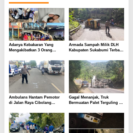
Adanya Kebakaran Yang
Armada Sampah Milik DLH
Mengakibatkan 3 Orang
Kabupaten Sukabumi Terbalik
Meninggal. Semua Guru SD
di Tanjakan Baeud
20 Tala-Tala Turut Berduka
Ambulans Hantam Pemotor
Gagal Menanjak, Truk
di Jalan Raya Cibolang
Bermuatan Palet Terguling di
Sukabumi
Palabuhanratu Sukabumi