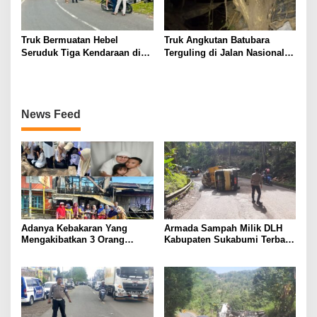
Truk Bermuatan Hebel
Truk Angkutan Batubara
Seruduk Tiga Kendaraan di
Terguling di Jalan Nasional
Sukabumi, Ini Penyebabnya
Desa Penyandingan,
Kecamatan Tanjung Agung —
Warga Keluhkan Risiko
Kecelakaan Akibat Belum
News Feed
Adanya Jalan Khusus
Adanya Kebakaran Yang
Armada Sampah Milik DLH
Mengakibatkan 3 Orang
Kabupaten Sukabumi Terbalik
Meninggal. Semua Guru SD
di Tanjakan Baeud
20 Tala-Tala Turut Berduka