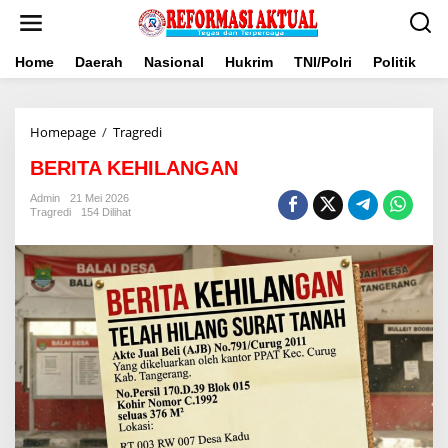
Lewati
ke
konten
Home
Daerah
Nasional
Hukrim
TNI/Polri
Politik
B
BERITA
Homepage
/
Tragredi
KEHILANGAN
BERITA KEHILANGAN
Admin
21 Mei 2026
Tragredi
154 Dilihat