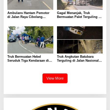
Ambulans Hantam Pemotor
Gagal Menanjak, Truk
di Jalan Raya Cibolang
Bermuatan Palet Terguling di
Sukabumi
Palabuhanratu Sukabumi
Truk Bermuatan Hebel
Truk Angkutan Batubara
Seruduk Tiga Kendaraan di
Terguling di Jalan Nasional
Sukabumi, Ini Penyebabnya
Desa Penyandingan,
Kecamatan Tanjung Agung —
Warga Keluhkan Risiko
Kecelakaan Akibat Belum
View More
Adanya Jalan Khusus