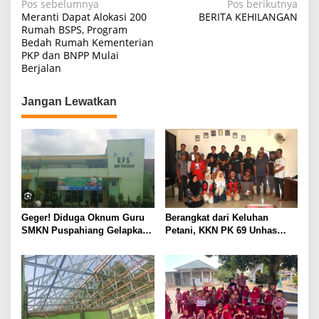
Navigasi
Pos sebelumnya
Pos berikutnya
Meranti Dapat Alokasi 200
BERITA KEHILANGAN
pos
Rumah BSPS, Program
Bedah Rumah Kementerian
PKP dan BNPP Mulai
Berjalan
Jangan Lewatkan
Geger! Diduga Oknum Guru
Berangkat dari Keluhan
SMKN Puspahiang Gelapkan
Petani, KKN PK 69 Unhas
Uang Konveksi Lebih dari
Gelar SIPATOKKONG untuk
Rp42 Juta, Dugaan
Cegah Keracunan Bahan
Penggunaan Dana BOS
Kimia Pertanian
Disorot