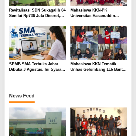
Revitalisasi SDN Sukagalih 04
Mahasiswa KKN-PK
Senilai Rp736 Juta Disorot,
Universitas Hasanuddin
Diduga Komite Sekolah Tak
Tingkatkan Kesadaran
Dilibatkan dan Proyek
Kesehatan Gigi dan Mulut
Swakelola Disubkonkan
pada Siswa Sekolah Dasar
SPMB SMA Terbuka Jabar
Mahasiswa KKN Tematik
Dibuka 3 Agustus, Ini Syarat,
Unhas Gelombang 116 Bantu
Jadwal, dan Cara Daftarnya
UMKM Kelurahan
Macorawalie Go Digital
News Feed