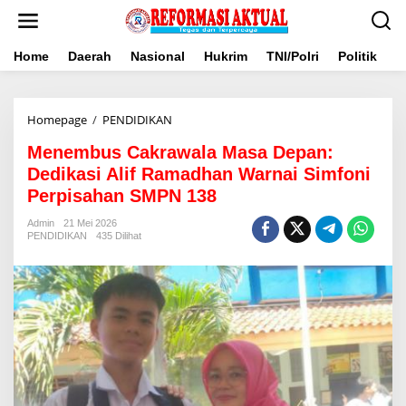
Lewati
ke
konten
Home
Daerah
Nasional
Hukrim
TNI/Polri
Politik
B
Menembus
Homepage
/
PENDIDIKAN
Cakrawala
Menembus Cakrawala Masa Depan:
Masa
Depan:
Dedikasi Alif Ramadhan Warnai Simfoni
Dedikasi
Perpisahan SMPN 138
Alif
Ramadhan
Admin
21 Mei 2026
Warnai
PENDIDIKAN
435 Dilihat
Simfoni
Perpisahan
SMPN
138