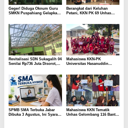
Geger! Diduga Oknum Guru
Berangkat dari Keluhan
SMKN Puspahiang Gelapkan
Petani, KKN PK 69 Unhas
Uang Konveksi Lebih dari
Gelar SIPATOKKONG untuk
Rp42 Juta, Dugaan
Cegah Keracunan Bahan
Penggunaan Dana BOS
Kimia Pertanian
Disorot
Revitalisasi SDN Sukagalih 04
Mahasiswa KKN-PK
Senilai Rp736 Juta Disorot,
Universitas Hasanuddin
Diduga Komite Sekolah Tak
Tingkatkan Kesadaran
Dilibatkan dan Proyek
Kesehatan Gigi dan Mulut
Swakelola Disubkonkan
pada Siswa Sekolah Dasar
SPMB SMA Terbuka Jabar
Mahasiswa KKN Tematik
Dibuka 3 Agustus, Ini Syarat,
Unhas Gelombang 116 Bantu
Jadwal, dan Cara Daftarnya
UMKM Kelurahan
Macorawalie Go Digital