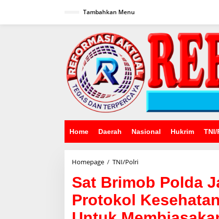
Lewati
ke
Tambahkan Menu
konten
Home
Daerah
Nasional
Hukrim
TNI/
Sat
Homepage
/
TNI/Polri
Brimob
Sat Brimob Polda J
Polda
Jabar
Protokol Kesehata
Sosialisasikan
Protokol
Untuk Membiasakan
Kesehatan