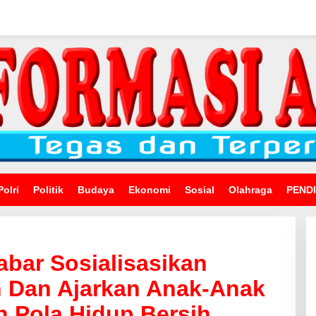
Polri
Politik
Budaya
Ekonomi
Sosial
Olahraga
PEND
abar Sosialisasikan
n Dan Ajarkan Anak-Anak
 Pola Hidup Bersih