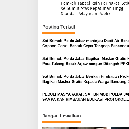
Pemkab Tapsel Raih Peringkat Keti
pos
se-Sumut Atas Kepatuhan Tinggi
Standar Pelayanan Publik
Posting Terkait
Sat Brimob Polda Jabar meninjau Debit Air Be
Copong Garut, Bentuk Cepat Tanggap Penanggu
Bencana Wilayah Jabar
Sat Brimob Polda Jabar Bagikan Masker Gratis 
Para Tukang Becak Arjawinangun Ditengah PP
Sat Brimob Polda Jabar Berikan Himbauan Prok
Bagikan Masker Gratis Kepada Warga Bandung 
PPKM
PEDULI MASYARAKAT, SAT BRIMOB POLDA J
SAMPAIKAN HIMBAUAN EDUKASI PROTOKOL
KESEHATAN DAN BAGIKAN MASKER KEPADA
MASYARAKAT CIANJUR DITENGAH PPKM
Jangan Lewatkan