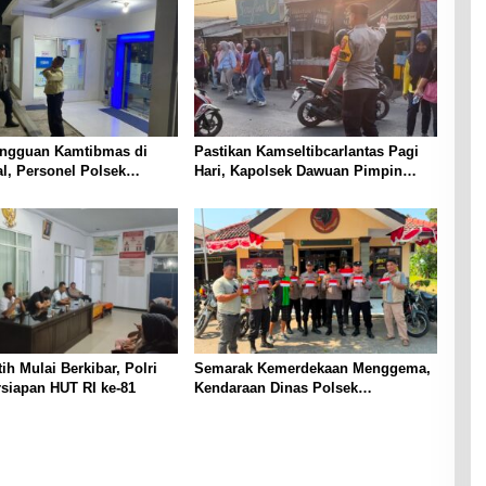
ngguan Kamtibmas di
Pastikan Kamseltibcarlantas Pagi
al, Personel Polsek
Hari, Kapolsek Dawuan Pimpin
lar Patroli Blue Light
Personel Gelar Gatur Lalin PH Pagi
Security Bank BRI Desa
di Tiga Titik Rawan
k
ih Mulai Berkibar, Polri
Semarak Kemerdekaan Menggema,
siapan HUT RI ke-81
Kendaraan Dinas Polsek
Panyingkiran Dihiasi Merah Putih