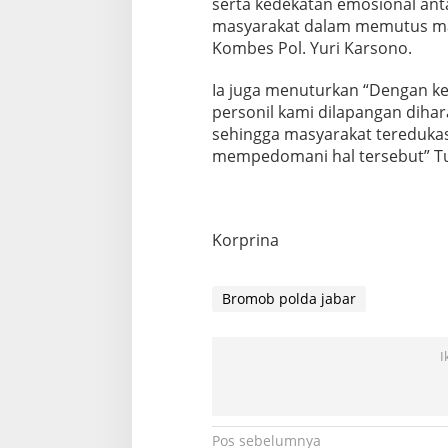
serta kedekatan emosional ant
masyarakat dalam memutus mata
Kombes Pol. Yuri Karsono.
Ia juga menuturkan “Dengan keg
personil kami dilapangan diha
sehingga masyarakat teredukas
mempedomani hal tersebut” T
Korprina
Bromob polda jabar
I
Navigasi
Pos sebelumnya