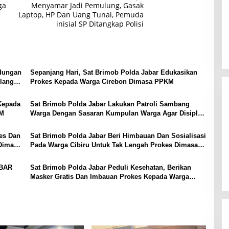
ga
Menyamar Jadi Pemulung, Gasak
Laptop, HP Dan Uang Tunai, Pemuda
inisial SP Ditangkap Polisi
ndungan
Sepanjang Hari, Sat Brimob Polda Jabar Edukasikan
langan
Prokes Kepada Warga Cirebon Dimasa PPKM
Kepada
Sat Brimob Polda Jabar Lakukan Patroli Sambang
KM
Warga Dengan Sasaran Kumpulan Warga Agar Disiplin
Prokes 5M Ditengah PPKM
es Dan
Sat Brimob Polda Jabar Beri Himbauan Dan Sosialisasi
Dimasa
Pada Warga Cibiru Untuk Tak Lengah Prokes Dimasa
PPKM
ABAR
Sat Brimob Polda Jabar Peduli Kesehatan, Berikan
Masker Gratis Dan Imbauan Prokes Kepada Warga
Cikancung Dimasa PPKM