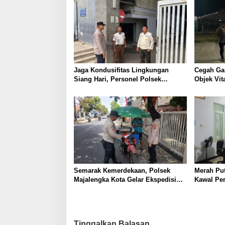
Jaga Kondusifitas Lingkungan
Cegah Ga
Siang Hari, Personel Polsek
Objek Vit
Dawuan Gelar Patroli Dialogis
Dawuan Ge
Sambangi Warga dan Security PT
Menyapa 
Leetex Garment
Baturuyu
Semarak Kemerdekaan, Polsek
Merah Put
Majalengka Kota Gelar Ekspedisi
Kawal Per
Merah Putih Presisi, Bagikan
Bendera kepada Warga
Tinggalkan Balasan