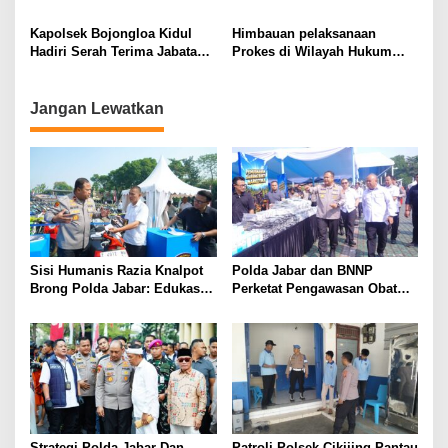
Himbauan Kamtibmas di
Rangka Gerai Vaksin Presisi
Wilkum Polsek Bojongloa
Polsek Bojongloa Kidul-
Kapolsek Bojongloa Kidul
Himbauan pelaksanaan
Kidul
Polrestabes Bandung
Hadiri Serah Terima Jabatan
Prokes di Wilayah Hukum
Lapas Kelas II A Banceuy
Polsek Bojongloa Kidul
Bandung
Jangan Lewatkan
Sisi Humanis Razia Knalpot
Polda Jabar dan BNNP
Brong Polda Jabar: Edukasi
Perketat Pengawasan Obat
Pengendara Hingga Ganti
Terlarang, Pemburu
Knalpot Sukarela
Targetkan Jaringan Lintas
Provinsi
Strategi Polda Jabar Dan
Patroli Polsek Cikijing Pantau