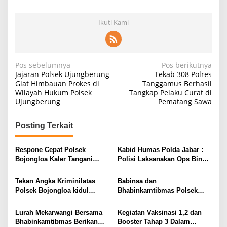
Ikuti Kami
Navigasi
Pos sebelumnya
Pos berikutnya
Jajaran Polsek Ujungberung
Tekab 308 Polres
pos
Giat Himbauan Prokes di
Tanggamus Berhasil
Wilayah Hukum Polsek
Tangkap Pelaku Curat di
Ujungberung
Pematang Sawa
Posting Terkait
Respone Cepat Polsek
Kabid Humas Polda Jabar :
Bojongloa Kaler Tangani
Polisi Laksanakan Ops Bina
Crew Bus MGI yang Sakit
Kusuma Lodaya 2022 Kepada
Para Sopir dan Juru Parkir
Tekan Angka Kriminilatas
Babinsa dan
Polsek Bojongloa kidul
Bhabinkamtibmas Polsek
Polrestabes Bandung
Bojongloa Kidul Binkamsa
melaksanakan C3 (Curas,
Satpam Mekarwangi Rw 06 Ke
Lurah Mekarwangi Bersama
Kegiatan Vaksinasi 1,2 dan
Curat dan Curanmor),
Pos Taman Mekar Utama
Bhabinkamtibmas Berikan
Booster Tahap 3 Dalam