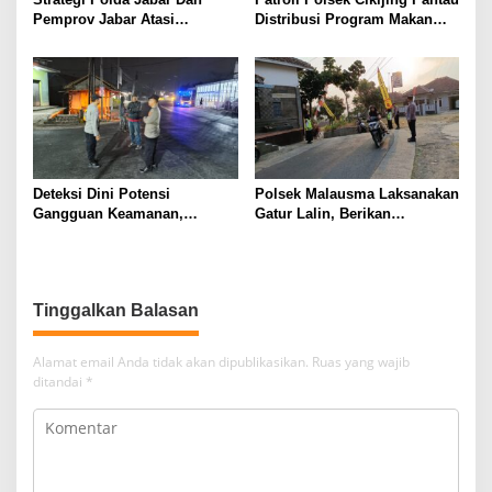
Pemprov Jabar Atasi
Distribusi Program Makan
Kejahatan Jalanan
Bergizi Gratis di SPPG Desa
Sindangpanji
Deteksi Dini Potensi
Polsek Malausma Laksanakan
Gangguan Keamanan,
Gatur Lalin, Berikan
Bhabinkamtibmas Polsek
Pelayanan dan Rasa Aman
Cikijing Laksanakan Patroli
Bagi Pengguna Jalan
Malam dan Beri Himbauan
Kepada Warga
Tinggalkan Balasan
Alamat email Anda tidak akan dipublikasikan.
Ruas yang wajib
ditandai
*