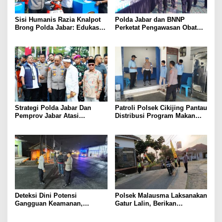
Sisi Humanis Razia Knalpot
Polda Jabar dan BNNP
Brong Polda Jabar: Edukasi
Perketat Pengawasan Obat
Pengendara Hingga Ganti
Terlarang, Pemburu
Knalpot Sukarela
Targetkan Jaringan Lintas
Provinsi
Strategi Polda Jabar Dan
Patroli Polsek Cikijing Pantau
Pemprov Jabar Atasi
Distribusi Program Makan
Kejahatan Jalanan
Bergizi Gratis di SPPG Desa
Sindangpanji
Deteksi Dini Potensi
Polsek Malausma Laksanakan
Gangguan Keamanan,
Gatur Lalin, Berikan
Bhabinkamtibmas Polsek
Pelayanan dan Rasa Aman
Cikijing Laksanakan Patroli
Bagi Pengguna Jalan