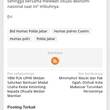
sehingga bersama melewati situasi ekonomi
nasional saat ini” imbuhnya.
Eri
Bid Humas Polda Jabar
Humas polres Ciamis
Humas polri
Polda Jabar
Ikuti Kami
Navigasi
Pos sebelumnya
Pos berikutnya
YBM PLN UPHK Medan
Minimalisir Macet dan Pak
pos
Salurkan Bantuan Modal
Ogah, Dishub Kota
Usaha Kedai Kelontong
Makassar Turunkan
kepada Dhuafa Medan
Personilnya
Marelan
Posting Terkait