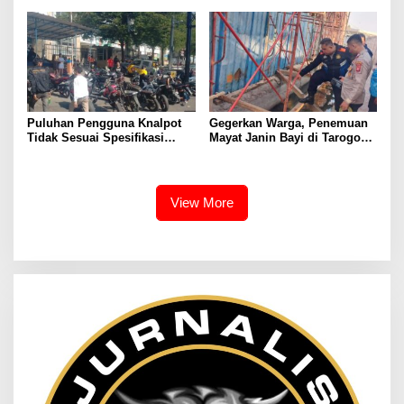
GUNUNGTUA
Meninggal Dunia
Puluhan Pengguna Knalpot
Gegerkan Warga, Penemuan
Tidak Sesuai Spesifikasi
Mayat Janin Bayi di Tarogong
Teknis di Wanaraja Terjaring
Kaler.Polisi Lakukan Oleh
Penertiban Polisi
TKP
View More