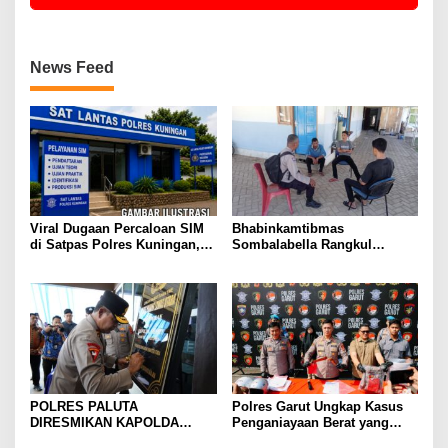
News Feed
Viral Dugaan Percaloan SIM
Bhabinkamtibmas
di Satpas Polres Kuningan,
Sombalabella Rangkul
Publik Dorong Penelusuran
Pemuda, Ajak Warga Perkuat
dan Penguatan Pengawasan
Kamtibmas dan Semarakkan
HUT Ke-81 RI
POLRES PALUTA
Polres Garut Ungkap Kasus
DIRESMIKAN KAPOLDA
Penganiayaan Berat yang
SUMATERA UTARA DI
Mengakibatkan Korban