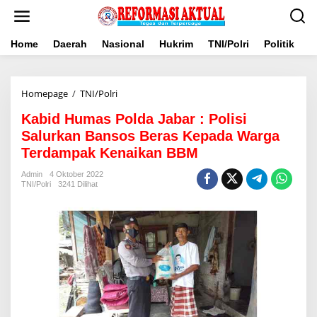
Lewati
ke
konten
Home
Daerah
Nasional
Hukrim
TNI/Polri
Politik
B
Kabid
Homepage
/
TNI/Polri
Humas
Kabid Humas Polda Jabar : Polisi
Polda
Jabar
Salurkan Bansos Beras Kepada Warga
:
Terdampak Kenaikan BBM
Polisi
Salurkan
Admin
4 Oktober 2022
Bansos
TNI/Polri
3241 Dilihat
Beras
Kepada
Warga
Terdampak
Kenaikan
BBM