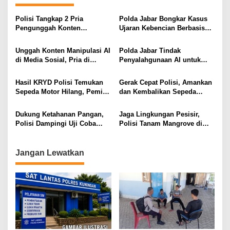
Polisi Tangkap 2 Pria
Polda Jabar Bongkar Kasus
Pengunggah Konten
Ujaran Kebencian Berbasis
Provokasi dan Unggahan
AI, Pelaku Cari Engagement
Palsu Soal Pemerintah di
dan Finansial
Unggah Konten Manipulasi AI
Polda Jabar Tindak
Threads
di Media Sosial, Pria di
Penyalahgunaan AI untuk
Cimahi Terancam 12 Tahun
Manipulasi Digital, Penyidik
Penjara
Gandeng 4 Ahli
Hasil KRYD Polisi Temukan
Gerak Cepat Polisi, Amankan
Sepeda Motor Hilang, Pemilik
dan Kembalikan Sepeda
Berikan Apresiasi dan Ucapan
Motor Milik Warga yang
Terima Kasih kepada Polri
Sempat Hilang
Dukung Ketahanan Pangan,
Jaga Lingkungan Pesisir,
Polisi Dampingi Uji Coba
Polisi Tanam Mangrove di
Sistem PMAAS di Sawah
Karangsong
Jangan Lewatkan