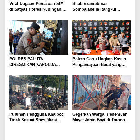
Viral Dugaan Percaloan SIM
Bhabinkamtibmas
di Satpas Polres Kuningan,
Sombalabella Rangkul
Publik Dorong Penelusuran
Pemuda, Ajak Warga Perkuat
dan Penguatan Pengawasan
Kamtibmas dan Semarakkan
HUT Ke-81 RI
POLRES PALUTA
Polres Garut Ungkap Kasus
DIRESMIKAN KAPOLDA
Penganiayaan Berat yang
SUMATERA UTARA DI
Mengakibatkan Korban
GUNUNGTUA
Meninggal Dunia
Puluhan Pengguna Knalpot
Gegerkan Warga, Penemuan
Tidak Sesuai Spesifikasi
Mayat Janin Bayi di Tarogong
Teknis di Wanaraja Terjaring
Kaler.Polisi Lakukan Oleh
Penertiban Polisi
TKP