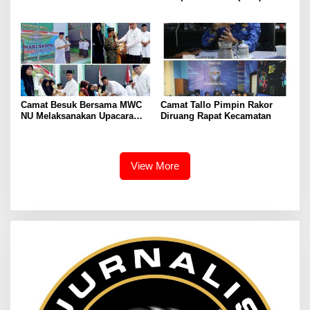
Stunting Kota Makassar
Tahun 2022 Dan Dirgahayu
Tahun 2022
Pemuda Pancasila
Parongpong Kabupaten
Bandung Barat Ke- 63
Camat Besuk Bersama MWC
Camat Tallo Pimpin Rakor
NU Melaksanakan Upacara
Diruang Rapat Kecamatan
Hari Santri Nasional
View More