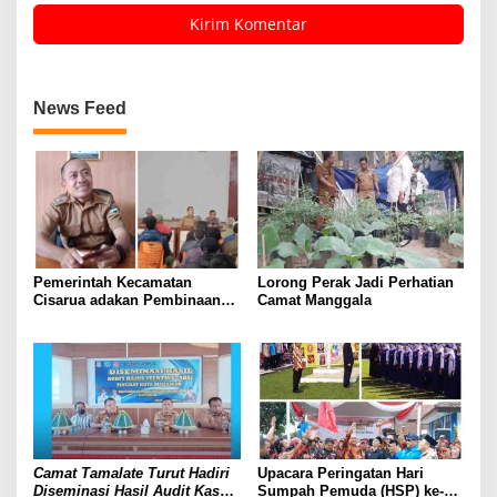
News Feed
Pemerintah Kecamatan
Lorong Perak Jadi Perhatian
Cisarua adakan Pembinaan
Camat Manggala
RW dan Rt di Desa
Kertawangi
Camat Tamalate Turut Hadiri
Upacara Peringatan Hari
Diseminasi Hasil Audit Kasus
Sumpah Pemuda (HSP) ke-94