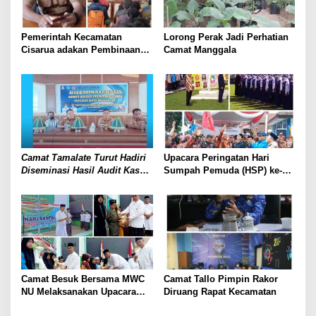
Pemerintah Kecamatan
Lorong Perak Jadi Perhatian
Cisarua adakan Pembinaan
Camat Manggala
RW dan Rt di Desa
Kertawangi
Camat Tamalate Turut Hadiri
Upacara Peringatan Hari
Diseminasi Hasil Audit Kasus
Sumpah Pemuda (HSP) ke-94
Stunting Kota Makassar
Tahun 2022 Dan Dirgahayu
Tahun 2022
Pemuda Pancasila
Parongpong Kabupaten
Bandung Barat Ke- 63
Camat Besuk Bersama MWC
Camat Tallo Pimpin Rakor
NU Melaksanakan Upacara
Diruang Rapat Kecamatan
Hari Santri Nasional