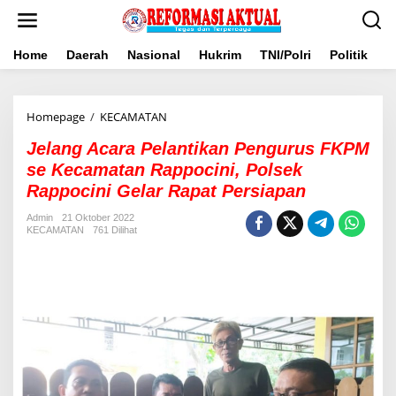
Lewati
ke
konten
Home
Daerah
Nasional
Hukrim
TNI/Polri
Politik
B
<em>Jelang
Homepage
/
KECAMATAN
Acara
Jelang Acara Pelantikan Pengurus FKPM
Pelantikan
Pengurus
se Kecamatan Rappocini, Polsek
FKPM
Rappocini Gelar Rapat Persiapan
se
Kecamatan
Admin
21 Oktober 2022
Rappocini,
KECAMATAN
761 Dilihat
Polsek
Rappocini
Gelar
Rapat
Persiapan</em>