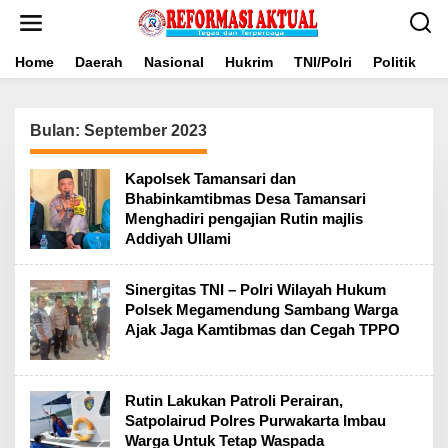
Lewati
ke
konten
Home
Daerah
Nasional
Hukrim
TNI/Polri
Politik
B
Bulan:
September 2023
Kapolsek Tamansari dan
Bhabinkamtibmas Desa Tamansari
Menghadiri pengajian Rutin majlis
Addiyah Ullami
Sinergitas TNI – Polri Wilayah Hukum
Polsek Megamendung Sambang Warga
Ajak Jaga Kamtibmas dan Cegah TPPO
Rutin Lakukan Patroli Perairan,
Satpolairud Polres Purwakarta Imbau
Warga Untuk Tetap Waspada