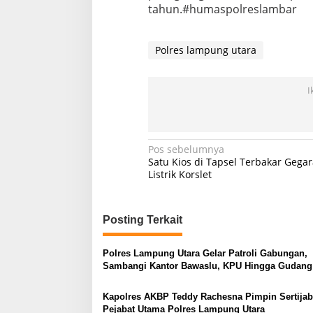
tahun.#humaspolreslambar
Polres lampung utara
I
Navigasi
Pos sebelumnya
Satu Kios di Tapsel Terbakar Gegar
pos
Listrik Korslet
Posting Terkait
Polres Lampung Utara Gelar Patroli Gabungan,
Sambangi Kantor Bawaslu, KPU Hingga Gudang
Logistik Pemilu.
Kapolres AKBP Teddy Rachesna Pimpin Sertijab
Pejabat Utama Polres Lampung Utara