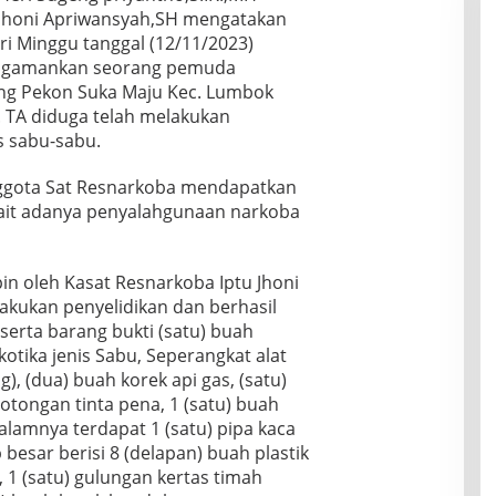
 Jhoni Apriwansyah,SH mengatakan
i Minggu tanggal (12/11/2023)
mengamankan seorang pemuda
ling Pekon Suka Maju Kec. Lumbok
 TA diduga telah melakukan
s sabu-sabu.
nggota Sat Resnarkoba mendapatkan
kait adanya penyalahgunaan narkoba
n oleh Kasat Resnarkoba Iptu Jhoni
akukan penyelidikan dan berhasil
rta barang bukti (satu) buah
arkotika jenis Sabu, Seperangkat alat
g), (dua) buah korek api gas, (satu)
otongan tinta pena, 1 (satu) buah
lamnya terdapat 1 (satu) pipa kaca
ip besar berisi 8 (delapan) buah plastik
l, 1 (satu) gulungan kertas timah