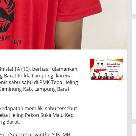
sial TA (16), berhasil diamankan
g Barat Polda Lampung, karena
enis sabu-sabu di PMK Teba Heling
Seminung Kab. Lampung Barat,
kedapatan memiliki sabu tersebut
 Teba Heling Pekon Suka Maju Kec.
g Barat.
eri Sugeng priyantho,S.IK.,MH