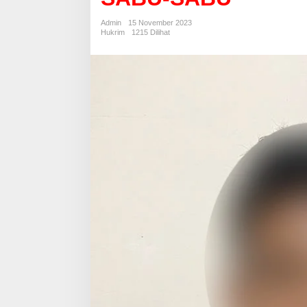
PEMUDA
PEMILIK
Admin
15 November 2023
SABU-
Hukrim
1215 Dilihat
SABU