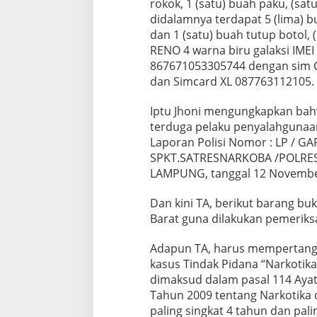
rokok, 1 (satu) buah paku, (sa
didalamnya terdapat 5 (lima) 
dan 1 (satu) buah tutup botol
RENO 4 warna biru galaksi IMEI
867671053305744 dengan sim 
dan Simcard XL 087763112105.
Iptu Jhoni mengungkapkan ba
terduga pelaku penyalahgunaan
Laporan Polisi Nomor : LP / GAR /
SPKT.SATRESNARKOBA /POLRE
LAMPUNG, tanggal 12 Novembe
Dan kini TA, berikut barang bu
Barat guna dilakukan pemeriksa
Adapun TA, harus mempertang
kasus Tindak Pidana “Narkotik
dimaksud dalam pasal 114 Ayat 
Tahun 2009 tentang Narkotika
paling singkat 4 tahun dan pali