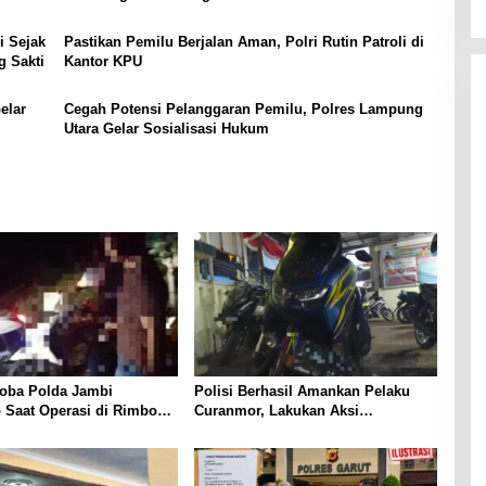
i Sejak
Pastikan Pemilu Berjalan Aman, Polri Rutin Patroli di
g Sakti
Kantor KPU
elar
Cegah Potensi Pelanggaran Pemilu, Polres Lampung
Utara Gelar Sosialisasi Hukum
oba Polda Jambi
Polisi Berhasil Amankan Pelaku
 Saat Operasi di Rimbo
Curanmor, Lakukan Aksi
olisi Masih Dalami Peran
Pencuriaan Saat Kunci Masih
duga
Menempel