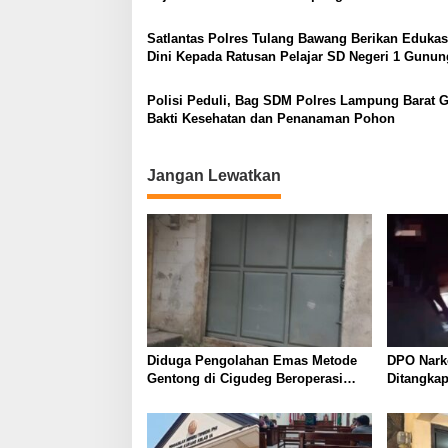
Satlantas Polres Tulang Bawang Berikan Edukas
Dini Kepada Ratusan Pelajar SD Negeri 1 Gunun
Polisi Peduli, Bag SDM Polres Lampung Barat G
Bakti Kesehatan dan Penanaman Pohon
Jangan Lewatkan
Diduga Pengolahan Emas Metode
DPO Nark
Gentong di Cigudeg Beroperasi
Ditangkap
Tanpa Izin, Limbah Jadi Sorotan
Bujang, P
Para Ter