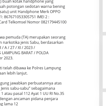
tu) buah kotak handphone yang
buah potongan sedotan warna bening
, (satu) unit Handphone Merk OPPO
 1: 867671053305751 IMEI 2 :
Card Telkomsel Nomor 082179445100
hwa pemuda (TA) merupakan seorang
 narkotika jenis Sabu, berdasarkan
 A / 27 / XI / 2023 /
S LAMPUNG BARAT / POLDA
r 2023.
kti telah dibawa ke Polres Lampung
an lebih lanjut.
gung jawabkan perbuatannya atas
a Jenis sabu-sabu” sebagaimana
1 atau pasal 112 Ayat 1 UU RI No.35
 dengan ancaman pidana penjara
ng lama 12