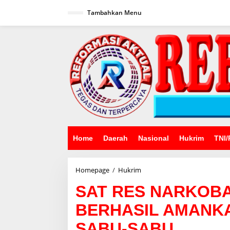
Lewati
ke
Tambahkan Menu
konten
Home
Daerah
Nasional
Hukrim
TNI/
SAT
Homepage
/
Hukrim
RES
SAT RES NARKOB
NARKOBA
POLRES
BERHASIL AMANKA
LAMBAR
BERHASIL
SABU-SABU
AMANKAN