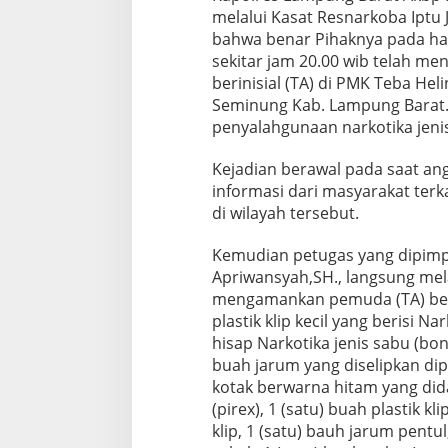
melalui Kasat Resnarkoba Iptu
bahwa benar Pihaknya pada har
sekitar jam 20.00 wib telah 
berinisial (TA) di PMK Teba He
Seminung Kab. Lampung Barat.
penyalahgunaan narkotika jeni
Kejadian berawal pada saat a
informasi dari masyarakat ter
di wilayah tersebut.
Kemudian petugas yang dipimpi
Apriwansyah,SH., langsung mel
mengamankan pemuda (TA) bese
plastik klip kecil yang berisi N
hisap Narkotika jenis sabu (bon
buah jarum yang diselipkan dip
kotak berwarna hitam yang dida
(pirex), 1 (satu) buah plastik kl
klip, 1 (satu) bauh jarum pentu