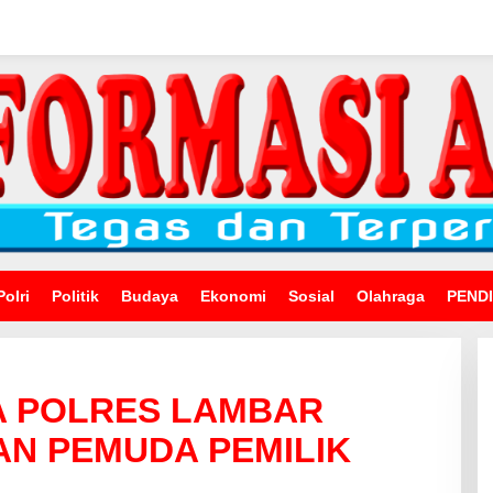
Polri
Politik
Budaya
Ekonomi
Sosial
Olahraga
PEND
A POLRES LAMBAR
N PEMUDA PEMILIK