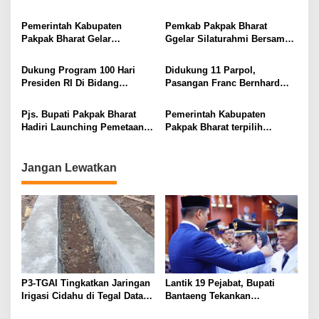
dan Para Camat Dukung
PJU Cek Lokasi Lahan
Program Presiden RI Bidang
Pertanian dan Perikanan
Pemerintah Kabupaten
Pemkab Pakpak Bharat
Ketahanan Pangan Perdana
Pakpak Bharat Gelar
Ggelar Silaturahmi Bersama
Tanam Bibit Jagung
Silaturahmi Bersama Tokoh-
Tokoh-Tokoh Agama di Balai
Tokoh Agama di Balai Sada
Sada Arih
Dukung Program 100 Hari
Didukung 11 Parpol,
Arih
Presiden RI Di Bidang
Pasangan Franc Bernhard
Ketahanan Pangan
Tumanggor-Mutsyuhito Solin
Bhabinkamtibmas Polres
Daftar Ke KPU Pakpak Bharat
Pjs. Bupati Pakpak Bharat
Pemerintah Kabupaten
Pakpak Bharat Aktif Turun Ke
Hadiri Launching Pemetaan
Pakpak Bharat terpilih
Desa Binaan.
Kerawanan Pemilihan dan
dijadikan Mall Pelayanan
Sosialisasi Netralitas ASN,
Publik Digital
TNI dan POLRI Pada
Jangan Lewatkan
Pemilihan Gubernur dan
Bupati serta Walikota Tahun
2024
P3-TGAI Tingkatkan Jaringan
Lantik 19 Pejabat, Bupati
Irigasi Cidahu di Tegal Datar
Bantaeng Tekankan
Purwakarta
Peningkatan Pelayanan