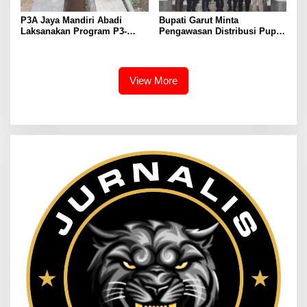
P3A Jaya Mandiri Abadi
Bupati Garut Minta
Laksanakan Program P3-
Pengawasan Distribusi Pupuk
TGAI, Perkuat Jaringan
Bersubsidi Diperketat,
Irigasi di Wanayasa
Pendaftaran RDKK
Dioptimalkan
View More