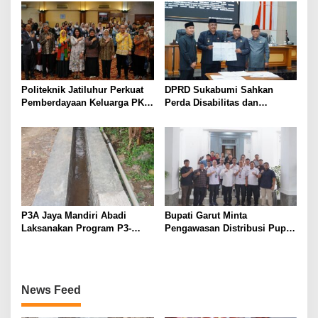
kepada Masyarakat
Politeknik Jatiluhur Perkuat
DPRD Sukabumi Sahkan
Pemberdayaan Keluarga PKH
Perda Disabilitas dan
melalui Literasi Digital
Sepakati Perubahan KUA-
PPAS 2026
P3A Jaya Mandiri Abadi
Bupati Garut Minta
Laksanakan Program P3-
Pengawasan Distribusi Pupuk
TGAI, Perkuat Jaringan
Bersubsidi Diperketat,
Irigasi di Wanayasa
Pendaftaran RDKK
Dioptimalkan
News Feed