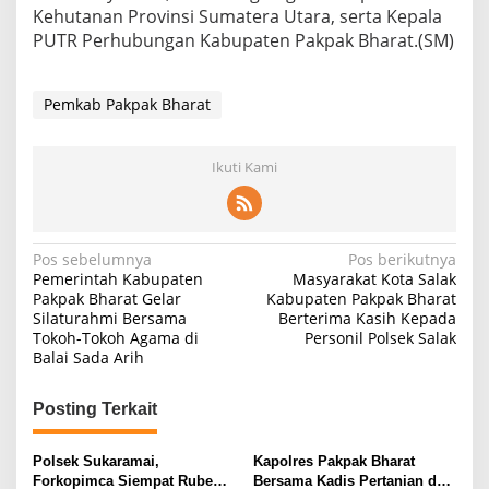
Kehutanan Provinsi Sumatera Utara, serta Kepala
PUTR Perhubungan Kabupaten Pakpak Bharat.(SM)
Pemkab Pakpak Bharat
Ikuti Kami
Navigasi
Pos sebelumnya
Pos berikutnya
Pemerintah Kabupaten
Masyarakat Kota Salak
pos
Pakpak Bharat Gelar
Kabupaten Pakpak Bharat
Silaturahmi Bersama
Berterima Kasih Kepada
Tokoh-Tokoh Agama di
Personil Polsek Salak
Balai Sada Arih
Posting Terkait
Polsek Sukaramai,
Kapolres Pakpak Bharat
Forkopimca Siempat Rube
Bersama Kadis Pertanian dan