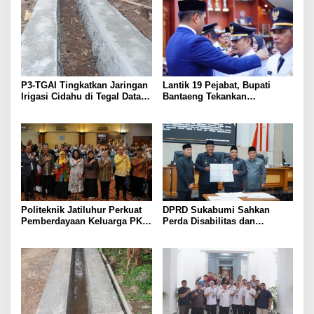
P3-TGAI Tingkatkan Jaringan
Lantik 19 Pejabat, Bupati
Irigasi Cidahu di Tegal Datar
Bantaeng Tekankan
Purwakarta
Peningkatan Pelayanan
kepada Masyarakat
Politeknik Jatiluhur Perkuat
DPRD Sukabumi Sahkan
Pemberdayaan Keluarga PKH
Perda Disabilitas dan
melalui Literasi Digital
Sepakati Perubahan KUA-
PPAS 2026