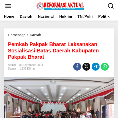
Lewati
ke
konten
Home
Daerah
Nasional
Hukrim
TNI/Polri
Politik
B
Pemkab
Homepage
/
Daerah
Pakpak
Pemkab Pakpak Bharat Laksanakan
Bharat
Laksanakan
Sosialisasi Batas Daerah Kabupaten
Sosialisasi
Pakpak Bharat
Batas
Daerah
Admin
18 November 2024
Kabupaten
Daerah
1938 Dilihat
Pakpak
Bharat