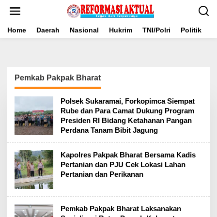
Lewati
ke
konten
Home
Daerah
Nasional
Hukrim
TNI/Polri
Politik
B
Pemkab Pakpak Bharat
Polsek Sukaramai, Forkopimca Siempat
Rube dan Para Camat Dukung Program
Presiden RI Bidang Ketahanan Pangan
Perdana Tanam Bibit Jagung
Kapolres Pakpak Bharat Bersama Kadis
Pertanian dan PJU Cek Lokasi Lahan
Pertanian dan Perikanan
Pemkab Pakpak Bharat Laksanakan