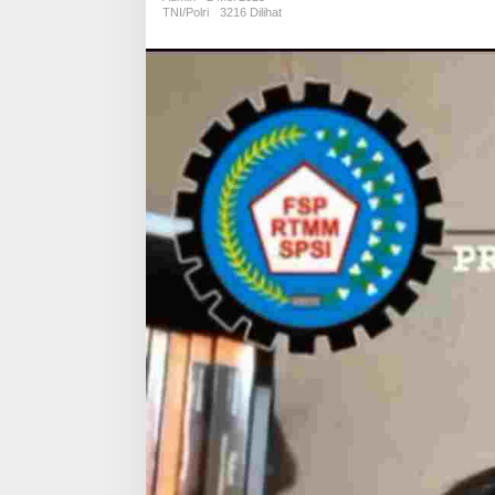
Anarkis
TNI/Polri
3216 Dilihat
Saat
May
Day
2025