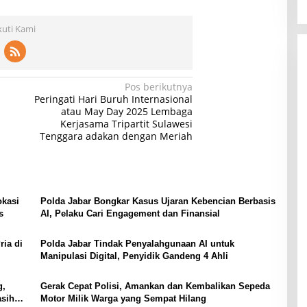
kuti Kami
Pos berikutnya
Peringati Hari Buruh Internasional
atau May Day 2025 Lembaga
Kerjasama Tripartit Sulawesi
Tenggara adakan dengan Meriah
okasi
Polda Jabar Bongkar Kasus Ujaran Kebencian Berbasis
s
AI, Pelaku Cari Engagement dan Finansial
ria di
Polda Jabar Tindak Penyalahgunaan AI untuk
Manipulasi Digital, Penyidik Gandeng 4 Ahli
g,
Gerak Cepat Polisi, Amankan dan Kembalikan Sepeda
asih
Motor Milik Warga yang Sempat Hilang