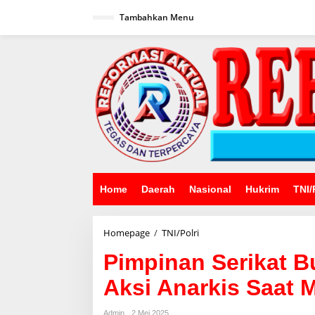
Lewati
ke
Tambahkan Menu
konten
Home
Daerah
Nasional
Hukrim
TNI/
Pimpinan
Homepage
/
TNI/Polri
Serikat
Pimpinan Serikat 
Buruh
Jawa
Aksi Anarkis Saat 
Barat
Kecam
Aksi
Admin
2 Mei 2025