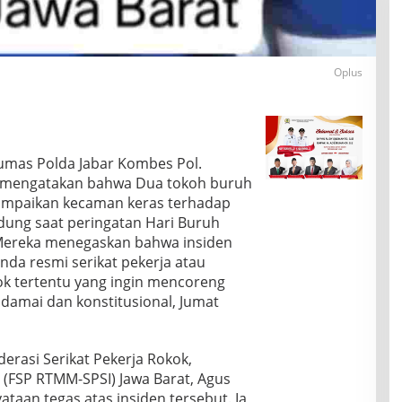
Oplus
umas Polda Jabar Kombes Pol.
H mengatakan bahwa Dua tokoh buruh
ampaikan kecaman keras terhadap
andung saat peringatan Hari Buruh
 Mereka menegaskan bahwa insiden
nda resmi serikat pekerja atau
k tertentu yang ingin mencoreng
amai dan konstitusional, Jumat
erasi Serikat Pekerja Rokok,
FSP RTMM-SPSI) Jawa Barat, Agus
aan tegas atas insiden tersebut. Ia