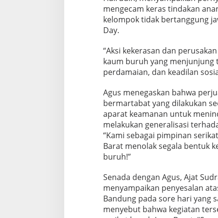
mengecam keras tindakan anar
kelompok tidak bertanggung j
Day.
“Aksi kekerasan dan perusaka
kaum buruh yang menjunjung tin
perdamaian, dan keadilan sosial
Agus menegaskan bahwa perju
bermartabat yang dilakukan se
aparat keamanan untuk menind
melakukan generalisasi terhada
“Kami sebagai pimpinan serikat
Barat menolak segala bentuk k
buruh!”
Senada dengan Agus, Ajat Sudra
menyampaikan penyesalan atas k
Bandung pada sore hari yang s
menyebut bahwa kegiatan ters