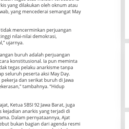
kis yang dilakukan oleh oknum atau
awab, yang mencederai semangat May
n tidak mencerminkan perjuangan
ggi nilai-nilai demokrasi,
,” ujarnya.
angan buruh adalah perjuangan
cara konstitusional. Ia pun meminta
ak tegas pelaku anarkisme tanpa
p seluruh peserta aksi May Day.
 pekerja dan serikat buruh di Jawa
ekerasan,” tambahnya. “Hidup
jat, Ketua SBSI 92 Jawa Barat, juga
ejadian anarkis yang terjadi di
ama. Dalam pernyataannya, Ajat
ebut bukan bagian dari agenda resmi