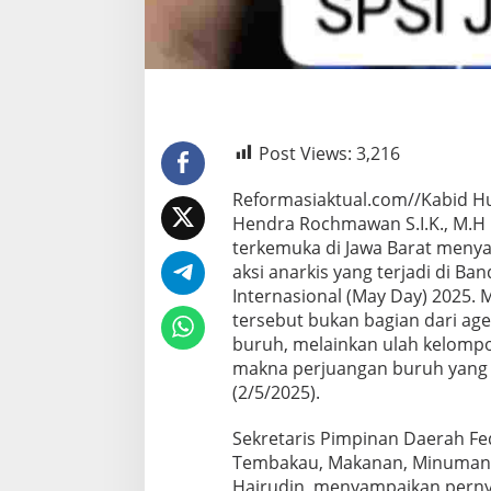
Post Views:
3,216
Reformasiaktual.com//Kabid H
Hendra Rochmawan S.I.K., M.
terkemuka di Jawa Barat meny
aksi anarkis yang terjadi di B
Internasional (May Day) 2025.
tersebut bukan bagian dari age
buruh, melainkan ulah kelompo
makna perjuangan buruh yang d
(2/5/2025).
Sekretaris Pimpinan Daerah Fed
Tembakau, Makanan, Minuman (
Hairudin, menyampaikan pernyat