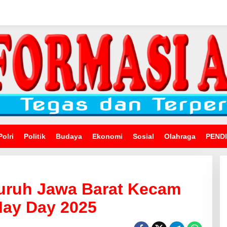
Polri
Politik
Budaya
Ekonomi
Sosial
Olahraga
PEND
Buruh Jawa Barat Kecam
May Day 2025