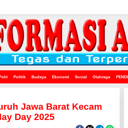
Polri
Politik
Budaya
Ekonomi
Sosial
Olahraga
PEND
Buruh Jawa Barat Kecam
May Day 2025