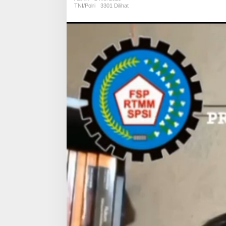
Anarkis
TNI/Polri
3301 Dilihat
Saat
May
Day
2025