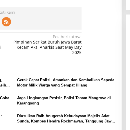
kuti Kami
Pos berikutnya
Pimpinan Serikat Buruh Jawa Barat
i
Kecam Aksi Anarkis Saat May Day
2025
g,
Gerak Cepat Polisi, Amankan dan Kembalikan Sepeda
asih
Motor Milik Warga yang Sempat Hilang
 Coba
Jaga Lingkungan Pesisir, Polisi Tanam Mangrove di
Karangsong
 :
Diusulkan Raih Anugerah Kebudayaan Majelis Adat
Sunda, Kombes Hendra Rochmawan, Tanggung Jawab
Bersama