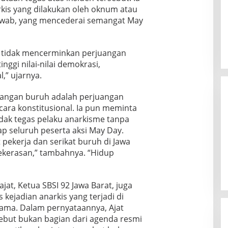
kis yang dilakukan oleh oknum atau
awab, yang mencederai semangat May
n tidak mencerminkan perjuangan
ggi nilai-nilai demokrasi,
,” ujarnya.
angan buruh adalah perjuangan
cara konstitusional. Ia pun meminta
ak tegas pelaku anarkisme tanpa
p seluruh peserta aksi May Day.
 pekerja dan serikat buruh di Jawa
ekerasan,” tambahnya. “Hidup
jat, Ketua SBSI 92 Jawa Barat, juga
ejadian anarkis yang terjadi di
ama. Dalam pernyataannya, Ajat
ebut bukan bagian dari agenda resmi