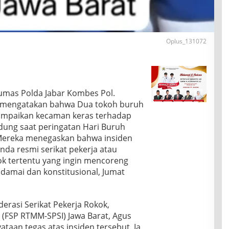
Oplus_131072
umas Polda Jabar Kombes Pol.
H mengatakan bahwa Dua tokoh buruh
ampaikan kecaman keras terhadap
andung saat peringatan Hari Buruh
 Mereka menegaskan bahwa insiden
nda resmi serikat pekerja atau
k tertentu yang ingin mencoreng
amai dan konstitusional, Jumat
erasi Serikat Pekerja Rokok,
FSP RTMM-SPSI) Jawa Barat, Agus
aan tegas atas insiden tersebut. Ia