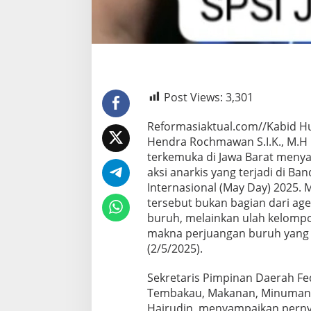
Post Views:
3,301
Reformasiaktual.com//Kabid H
Hendra Rochmawan S.I.K., M.
terkemuka di Jawa Barat meny
aksi anarkis yang terjadi di B
Internasional (May Day) 2025.
tersebut bukan bagian dari age
buruh, melainkan ulah kelompo
makna perjuangan buruh yang d
(2/5/2025).
Sekretaris Pimpinan Daerah Fed
Tembakau, Makanan, Minuman (
Hairudin, menyampaikan pernyat