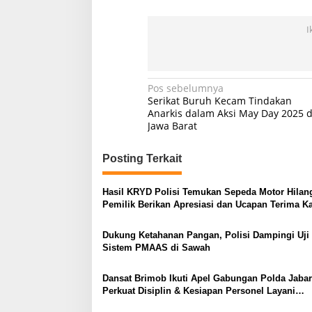
I
Navigasi
Pos sebelumnya
Serikat Buruh Kecam Tindakan
pos
Anarkis dalam Aksi May Day 2025 d
Jawa Barat
Posting Terkait
Hasil KRYD Polisi Temukan Sepeda Motor Hilan
Pemilik Berikan Apresiasi dan Ucapan Terima K
kepada Polri
Dukung Ketahanan Pangan, Polisi Dampingi Uji
Sistem PMAAS di Sawah
Dansat Brimob Ikuti Apel Gabungan Polda Jabar
Perkuat Disiplin & Kesiapan Personel Layani
Masyarakat