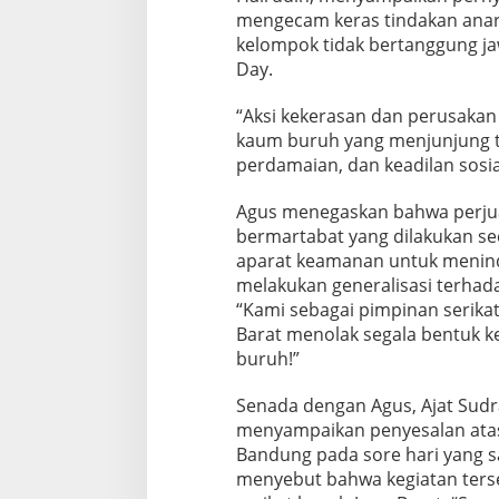
mengecam keras tindakan anar
kelompok tidak bertanggung j
Day.
“Aksi kekerasan dan perusaka
kaum buruh yang menjunjung tin
perdamaian, dan keadilan sosial
Agus menegaskan bahwa perju
bermartabat yang dilakukan se
aparat keamanan untuk menind
melakukan generalisasi terhada
“Kami sebagai pimpinan serikat
Barat menolak segala bentuk k
buruh!”
Senada dengan Agus, Ajat Sudra
menyampaikan penyesalan atas k
Bandung pada sore hari yang s
menyebut bahwa kegiatan ters