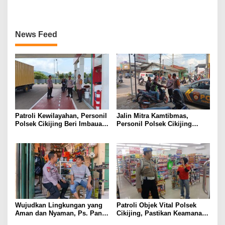
Kantor Desa Kasturi
News Feed
Patroli Kewilayahan, Personil
Jalin Mitra Kamtibmas,
Polsek Cikijing Beri Imbauan
Personil Polsek Cikijing
Kepada Security SPBU
Optimalkan Sambang kepada
Pengendara Ojek Pangkalan
Wujudkan Lingkungan yang
Patroli Objek Vital Polsek
Aman dan Nyaman, Ps. Panit
Cikijing, Pastikan Keamanan
Samapta l Polsek Cikijing
Minimarket dan Beri Rasa