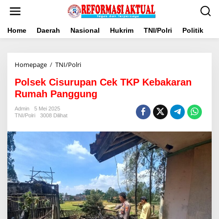
Lewati
ke
konten
Home
Daerah
Nasional
Hukrim
TNI/Polri
Politik
B
Polsek
Homepage
/
TNI/Polri
Cisurupan
Polsek Cisurupan Cek TKP Kebakaran
Cek
TKP
Rumah Panggung
Kebakaran
Rumah
Admin
5 Mei 2025
TNI/Polri
3008 Dilihat
Panggung