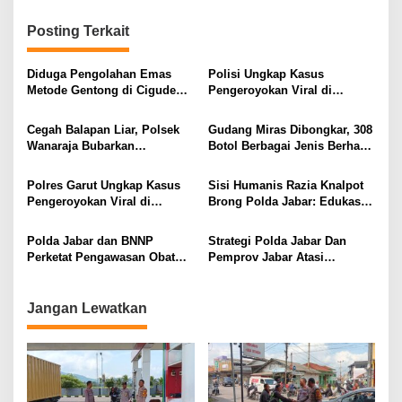
Posting Terkait
Diduga Pengolahan Emas
Polisi Ungkap Kasus
Metode Gentong di Cigudeg
Pengeroyokan Viral di
Beroperasi Tanpa Izin,
Tarogong Kaler, Berawal dari
Limbah Jadi Sorotan
Knalpot Brong
Cegah Balapan Liar, Polsek
Gudang Miras Dibongkar, 308
Wanaraja Bubarkan
Botol Berbagai Jenis Berhasil
Kerumunan Remaja dan
Diamankan Polisi
Amankan Sepeda Motor
Polres Garut Ungkap Kasus
Sisi Humanis Razia Knalpot
Berknalpot Tidak Sesuai
Pengeroyokan Viral di
Brong Polda Jabar: Edukasi
Spesifikasi Teknis
Tarogong Kaler, Berawal dari
Pengendara Hingga Ganti
Knalpot Brong
Knalpot Sukarela
Polda Jabar dan BNNP
Strategi Polda Jabar Dan
Perketat Pengawasan Obat
Pemprov Jabar Atasi
Terlarang, Pemburu
Kejahatan Jalanan
Targetkan Jaringan Lintas
Provinsi
Jangan Lewatkan