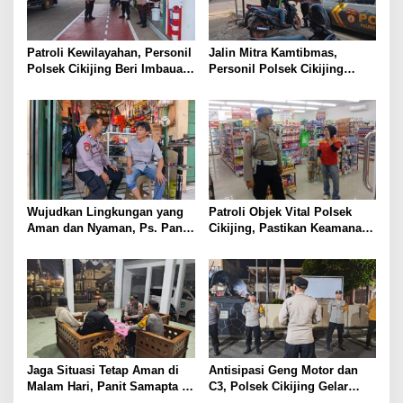
Patroli Kewilayahan, Personil
Jalin Mitra Kamtibmas,
Polsek Cikijing Beri Imbauan
Personil Polsek Cikijing
Kepada Security SPBU
Optimalkan Sambang kepada
Pengendara Ojek Pangkalan
Wujudkan Lingkungan yang
Patroli Objek Vital Polsek
Aman dan Nyaman, Ps. Panit
Cikijing, Pastikan Keamanan
Samapta l Polsek Cikijing
Minimarket dan Beri Rasa
Sambangi Warga Desa
Aman Kepada Masyarakat
Cikijing
Jaga Situasi Tetap Aman di
Antisipasi Geng Motor dan
Malam Hari, Panit Samapta II
C3, Polsek Cikijing Gelar
Polsek Cikijing Sambangi
Apel dan Patroli Malam