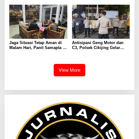
Sambangi Warga Desa
Aman Kepada Masyarakat
Cikijing
Jaga Situasi Tetap Aman di
Antisipasi Geng Motor dan
Malam Hari, Panit Samapta II
C3, Polsek Cikijing Gelar
Polsek Cikijing Sambangi
Apel dan Patroli Malam
Kantor Desa Kasturi
View More