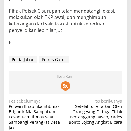
Pihak Polsek Cisurupan telah mendatangi lokasi,
melakukan olah TKP awal, dan menghimpun
keterangan dari saksi-saksi untuk keperluan
penyelidikan lebih lanjut.
Eri
Polda Jabar
Polres Garut
Ikuti Kami
Navigasi
Pos sebelumnya
Pos berikutnya
Polwan Bhabinkamtibmas
Setelah di Viralkan Oleh
pos
Brigadir Nia Sampaikan
Orang yang Diduga Tidak
Pesan Kamtibmas Saat
Bertanggung Jawab, Kades
Sambangi Perangkat Desa
Bonto Lojong Angkat Bicara
Jayi