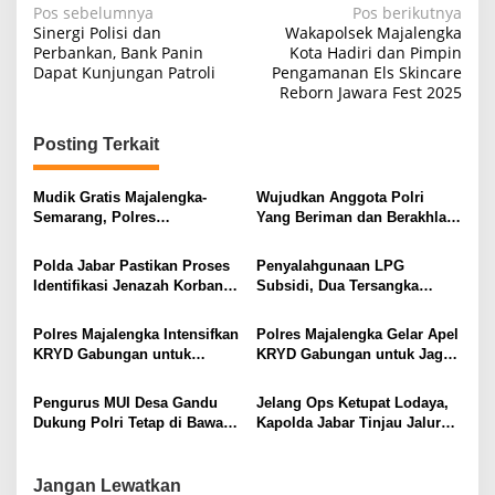
Navigasi
Pos sebelumnya
Pos berikutnya
Sinergi Polisi dan
Wakapolsek Majalengka
pos
Perbankan, Bank Panin
Kota Hadiri dan Pimpin
Dapat Kunjungan Patroli
Pengamanan Els Skincare
Reborn Jawara Fest 2025
Posting Terkait
Mudik Gratis Majalengka-
Wujudkan Anggota Polri
Semarang, Polres
Yang Beriman dan Berakhlak
Berangkatkan 2 Bus
Mulia, Polsek Cikijing Ikuti
Binrohtal Melalui Zoom
Polda Jabar Pastikan Proses
Penyalahgunaan LPG
Meeting
Identifikasi Jenazah Korban
Subsidi, Dua Tersangka
Longsor Cisarua Tetap
Dijerat Pasal UU Migas
Berjalan Hingga Selesai
Polres Majalengka Intensifkan
Polres Majalengka Gelar Apel
KRYD Gabungan untuk
KRYD Gabungan untuk Jaga
Ciptakan Keamanan Wilayah
Kondusifitas Wilayah
Pengurus MUI Desa Gandu
Jelang Ops Ketupat Lodaya,
Dukung Polri Tetap di Bawah
Kapolda Jabar Tinjau Jalur
Presiden RI
dan Polsek Terjauh di Selatan
Jabar
Jangan Lewatkan