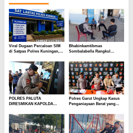
Viral Dugaan Percaloan SIM
Bhabinkamtibmas
di Satpas Polres Kuningan,
Sombalabella Rangkul
Publik Dorong Penelusuran
Pemuda, Ajak Warga Perkuat
dan Penguatan Pengawasan
Kamtibmas dan Semarakkan
HUT Ke-81 RI
POLRES PALUTA
Polres Garut Ungkap Kasus
DIRESMIKAN KAPOLDA
Penganiayaan Berat yang
SUMATERA UTARA DI
Mengakibatkan Korban
GUNUNGTUA
Meninggal Dunia