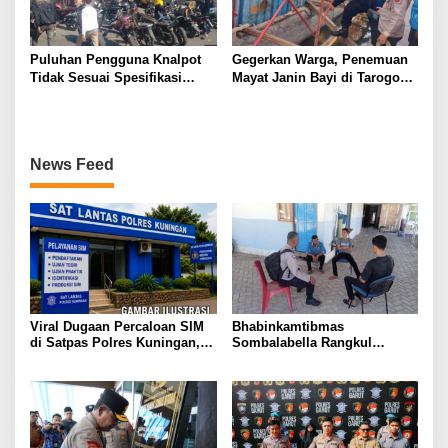
Puluhan Pengguna Knalpot
Gegerkan Warga, Penemuan
Tidak Sesuai Spesifikasi
Mayat Janin Bayi di Tarogong
Teknis di Wanaraja Terjaring
Kaler.Polisi Lakukan Oleh
Penertiban Polisi
TKP
News Feed
Viral Dugaan Percaloan SIM
Bhabinkamtibmas
di Satpas Polres Kuningan,
Sombalabella Rangkul
Publik Dorong Penelusuran
Pemuda, Ajak Warga Perkuat
dan Penguatan Pengawasan
Kamtibmas dan Semarakkan
HUT Ke-81 RI