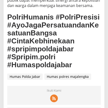
publik dapat memperkuat sinergi antara kepolisian
dan warga dalam menjaga keamanan bersama.
PolriHumanis #PolriPresisi
#AyoJagaPersatuandanKe
satuanBangsa
#CintaKebhinekaan
#spripimpoldajabar
#Spripim.polri
#Humaspoldajabar
Humas Polda Jabar
Humas polres majalengka
Ikuti Kami