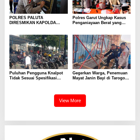
POLRES PALUTA
Polres Garut Ungkap Kasus
DIRESMIKAN KAPOLDA
Penganiayaan Berat yang
SUMATERA UTARA DI
Mengakibatkan Korban
GUNUNGTUA
Meninggal Dunia
Puluhan Pengguna Knalpot
Gegerkan Warga, Penemuan
Tidak Sesuai Spesifikasi
Mayat Janin Bayi di Tarogong
Teknis di Wanaraja Terjaring
Kaler.Polisi Lakukan Oleh
Penertiban Polisi
TKP
View More