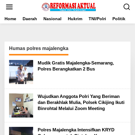
Lewati
ke
konten
Home
Daerah
Nasional
Hukrim
TNI/Polri
Politik
B
Humas polres majalengka
Mudik Gratis Majalengka-Semarang,
Polres Berangkatkan 2 Bus
Wujudkan Anggota Polri Yang Beriman
dan Berakhlak Mulia, Polsek Cikijing Ikuti
Binrohtal Melalui Zoom Meeting
Polres Majalengka Intensifkan KRYD