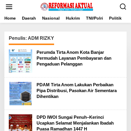
Lewati
ke
konten
Home
Daerah
Nasional
Hukrim
TNI/Polri
Politik
B
Penulis:
ADM RIZKY
Perumda Tirta Anom Kota Banjar
Permudah Layanan Pembayaran dan
Pengaduan Pelanggan
PDAM Tirta Anom Lakukan Perbaikan
Pipa Distribusi, Pasokan Air Sementara
Dihentikan
DPD IWOI Sungai Penuh–Kerinci
Ucapkan Selamat Menjalankan Ibadah
Puasa Ramadhan 1447 H