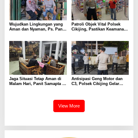
Wujudkan Lingkungan yang
Patroli Objek Vital Polsek
Aman dan Nyaman, Ps. Panit
Cikijing, Pastikan Keamanan
Samapta l Polsek Cikijing
Minimarket dan Beri Rasa
Sambangi Warga Desa
Aman Kepada Masyarakat
Cikijing
Jaga Situasi Tetap Aman di
Antisipasi Geng Motor dan
Malam Hari, Panit Samapta II
C3, Polsek Cikijing Gelar
Polsek Cikijing Sambangi
Apel dan Patroli Malam
Kantor Desa Kasturi
View More