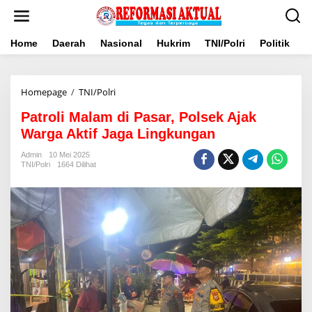
Lewati
ke
konten
Home
Daerah
Nasional
Hukrim
TNI/Polri
Politik
B
Patroli
Homepage
/
TNI/Polri
Malam
Patroli Malam di Pasar, Polsek Ajak
di
Pasar,
Warga Aktif Jaga Lingkungan
Polsek
Ajak
Admin
10 Mei 2025
TNI/Polri
1664 Dilihat
Warga
Aktif
Jaga
Lingkungan