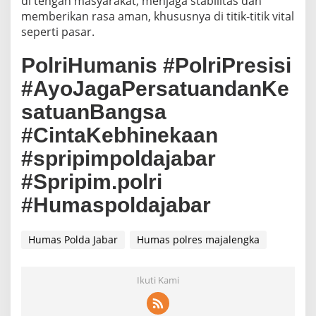
di tengah masyarakat, menjaga stabilitas dan
memberikan rasa aman, khususnya di titik-titik vital
seperti pasar.
PolriHumanis #PolriPresisi
#AyoJagaPersatuandanKe
satuanBangsa
#CintaKebhinekaan
#spripimpoldajabar
#Spripim.polri
#Humaspoldajabar
Humas Polda Jabar
Humas polres majalengka
Ikuti Kami