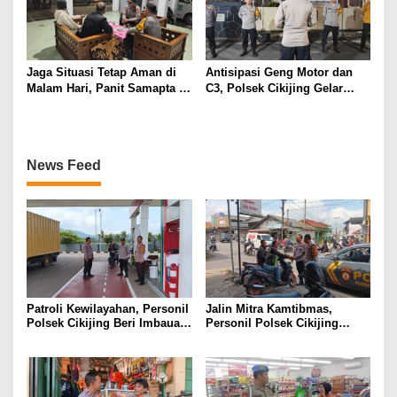
Jaga Situasi Tetap Aman di
Antisipasi Geng Motor dan
Malam Hari, Panit Samapta II
C3, Polsek Cikijing Gelar
Polsek Cikijing Sambangi
Apel dan Patroli Malam
Kantor Desa Kasturi
News Feed
Patroli Kewilayahan, Personil
Jalin Mitra Kamtibmas,
Polsek Cikijing Beri Imbauan
Personil Polsek Cikijing
Kepada Security SPBU
Optimalkan Sambang kepada
Pengendara Ojek Pangkalan