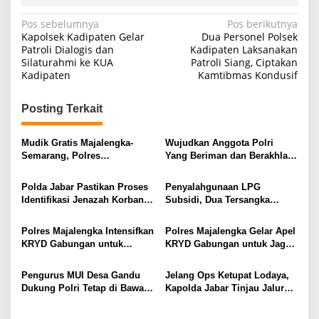
Navigasi
Pos sebelumnya
Pos berikutnya
Kapolsek Kadipaten Gelar
Dua Personel Polsek
pos
Patroli Dialogis dan
Kadipaten Laksanakan
Silaturahmi ke KUA
Patroli Siang, Ciptakan
Kadipaten
Kamtibmas Kondusif
Posting Terkait
Mudik Gratis Majalengka-
Wujudkan Anggota Polri
Semarang, Polres
Yang Beriman dan Berakhlak
Berangkatkan 2 Bus
Mulia, Polsek Cikijing Ikuti
Binrohtal Melalui Zoom
Polda Jabar Pastikan Proses
Penyalahgunaan LPG
Meeting
Identifikasi Jenazah Korban
Subsidi, Dua Tersangka
Longsor Cisarua Tetap
Dijerat Pasal UU Migas
Berjalan Hingga Selesai
Polres Majalengka Intensifkan
Polres Majalengka Gelar Apel
KRYD Gabungan untuk
KRYD Gabungan untuk Jaga
Ciptakan Keamanan Wilayah
Kondusifitas Wilayah
Pengurus MUI Desa Gandu
Jelang Ops Ketupat Lodaya,
Dukung Polri Tetap di Bawah
Kapolda Jabar Tinjau Jalur
Presiden RI
dan Polsek Terjauh di Selatan
Jabar