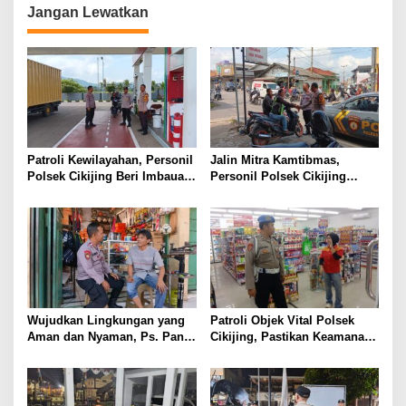
Jangan Lewatkan
Patroli Kewilayahan, Personil
Jalin Mitra Kamtibmas,
Polsek Cikijing Beri Imbauan
Personil Polsek Cikijing
Kepada Security SPBU
Optimalkan Sambang kepada
Pengendara Ojek Pangkalan
Wujudkan Lingkungan yang
Patroli Objek Vital Polsek
Aman dan Nyaman, Ps. Panit
Cikijing, Pastikan Keamanan
Samapta l Polsek Cikijing
Minimarket dan Beri Rasa
Sambangi Warga Desa
Aman Kepada Masyarakat
Cikijing