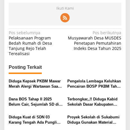
Ikuti Kami
Navigasi
Pos sebelumnya
Pos berikutnya
Pelaksanaan Program
Musyawarah Desa MUSDES
pos
Bedah Rumah di Desa
Penetapan Pemutahiran
Tanjung Rejo Telah
Indeks Desa Tahun 2025
Terealisasi
Posting Terkait
Diduga Kepsek PKBM Mawar
Pengelola Lembaga Keluhkan
Merah Alergi Wartawan Saat
Pencairan BOSP PKBM Tahap
Dimintai Konfirmasi Soal
2, Kenapa Tidak Serentak?
BOP Kesetaraan
Dana BOS Tahap II 2025
Terbongkar,,!! Diduga Kabid
Belum Cair, Sejumlah SD di
Sekolah Dasar Kabupaten
Sukabumi Kelimpungan
Sukabumi terima Setoran
Dari Setiap Kepsek SD yang
Diduga Kuat di SDN 03
Proyek Sekolah di Sukabumi
bermasalah !!!
Karang Tengah Ada Pungli
Diduga Gunakan Material
untuk Biaya Praktek UN
Non-SNI, PPK Enggan