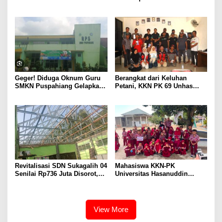
Hukum “Membangun Desa
untuk Rehab Gedung, Dana
Sadar Hukum” di Desa
Rp 818 Juta Dinilai Belum
Sukamulya
Mencukupi
Geger! Diduga Oknum Guru
Berangkat dari Keluhan
SMKN Puspahiang Gelapkan
Petani, KKN PK 69 Unhas
Uang Konveksi Lebih dari
Gelar SIPATOKKONG untuk
Rp42 Juta, Dugaan
Cegah Keracunan Bahan
Penggunaan Dana BOS
Kimia Pertanian
Disorot
Revitalisasi SDN Sukagalih 04
Mahasiswa KKN-PK
Senilai Rp736 Juta Disorot,
Universitas Hasanuddin
Diduga Komite Sekolah Tak
Tingkatkan Kesadaran
Dilibatkan dan Proyek
Kesehatan Gigi dan Mulut
Swakelola Disubkonkan
pada Siswa Sekolah Dasar
View More