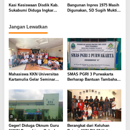
Bertanggung Jawab
Kasi Kesiswaan Disdik Kab.
Bangunan Inpres 1975 Masih
Sukabumi Diduga Ingkar
Digunakan, SD Sugih Mukti
Janji
Butuh Renovasi Segera
Jangan Lewatkan
Mahasiswa KKN Universitas
SMAS PGRI 3 Purwakarta
Kartamulia Gelar Seminar
Berharap Bantuan Tambahan
Hukum “Membangun Desa
untuk Rehab Gedung, Dana
Sadar Hukum” di Desa
Rp 818 Juta Dinilai Belum
Sukamulya
Mencukupi
Geger! Diduga Oknum Guru
Berangkat dari Keluhan