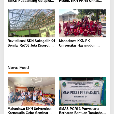
SMKN Puspahiang Gelapkan
Petani, KKN PK 69 Unhas
Uang Konveksi Lebih dari
Gelar SIPATOKKONG untuk
Rp42 Juta, Dugaan
Cegah Keracunan Bahan
Penggunaan Dana BOS
Kimia Pertanian
Disorot
Revitalisasi SDN Sukagalih 04
Mahasiswa KKN-PK
Senilai Rp736 Juta Disorot,
Universitas Hasanuddin
Diduga Komite Sekolah Tak
Tingkatkan Kesadaran
Dilibatkan dan Proyek
Kesehatan Gigi dan Mulut
Swakelola Disubkonkan
pada Siswa Sekolah Dasar
News Feed
Mahasiswa KKN Universitas
SMAS PGRI 3 Purwakarta
Kartamulia Gelar Seminar
Berharap Bantuan Tambahan